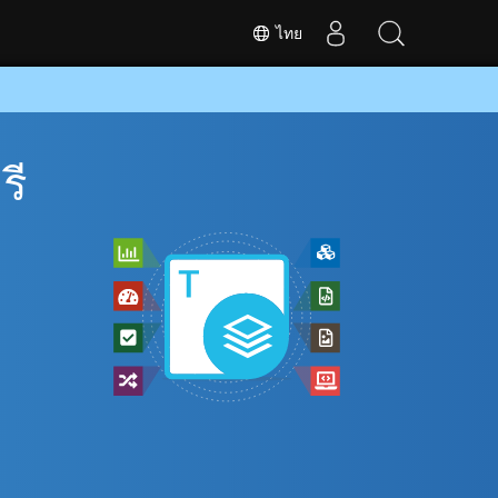
ไทย
รี