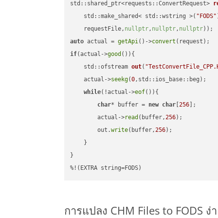
std::shared_ptr<requests::ConvertRequest> 
r
    std::make_shared< std::wstring >(
"FODS"
    requestFile,
nullptr
,
nullptr
,
nullptr
))
auto
 actual = 
getApi
()->
convert
if
(actual->
good
()){

std::ofstream 
out
(
"TestConvertFile_CPP.
    actual->
seekg
(
0
,std::ios_base::beg);

while
(!actual->
eof
()){

char
* buffer = 
new
char
[
256
];

        actual->
read
(buffer,
256
);

        out.
write
(buffer,
256
);

    }

}

%!(EXTRA string=FODS)
การแปลง CHM Files to FODS ง่