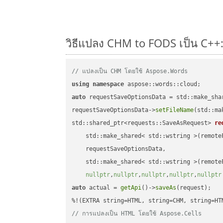
วิธีแปลง CHM to FODS เป็น C++:
// แปลงเป็น CHM โดยใช้ Aspose.Words
using
namespace
auto
 requestSaveOptionsData = std::make_sha
requestSaveOptionsData->
setFileName
(std::ma
std::shared_ptr<requests::SaveAsRequest> 
re
    std::make_shared< std::wstring >(remoteF
    requestSaveOptionsData,

    std::make_shared< std::wstring >(remoteF
nullptr
,
nullptr
,
nullptr
,
nullptr
,
nullptr
auto
 actual = 
getApi
()->
saveAs
(request);

// การแปลงเป็น HTML โดยใช้ Aspose.Cells