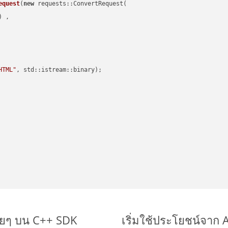
equest
(
new
 requests::ConvertRequest(

) ,        

HTML"
, std::istream::binary)
;

ายๆ บน C++ SDK
เริ่มใช้ประโยชน์จาก