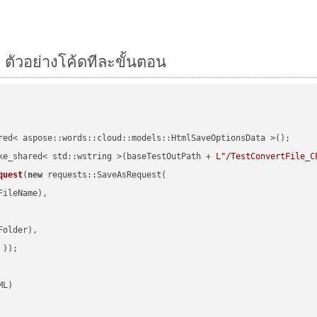
 ตัวอย่างโค้ดทีละขั้นตอน
red< aspose::words::cloud::models::HtmlSaveOptionsData >();

ke_shared< std::wstring >(baseTestOutPath + 
L"/TestConvertFile_C
quest
(
new
 requests::SaveAsRequest(

ileName),

older),

 ))