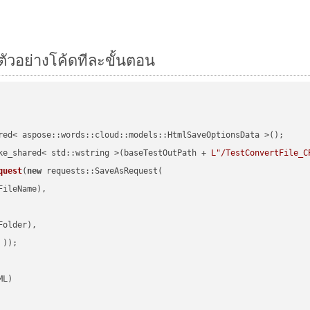
ัวอย่างโค้ดทีละขั้นตอน
red< aspose::words::cloud::models::HtmlSaveOptionsData >();

ke_shared< std::wstring >(baseTestOutPath + 
L"/TestConvertFile_C
quest
(
new
 requests::SaveAsRequest(

ileName),

older),

 ))