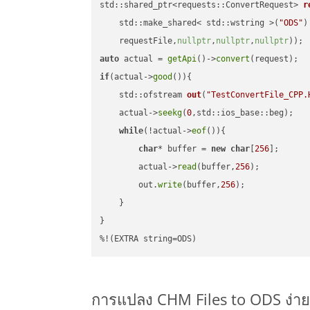
std::shared_ptr<requests::ConvertRequest> 
r
    std::make_shared< std::wstring >(
"ODS"
)
    requestFile,
nullptr
,
nullptr
,
nullptr
))
auto
 actual = 
getApi
()->
convert
if
(actual->
good
()){

std::ofstream 
out
(
"TestConvertFile_CPP.
    actual->
seekg
(
0
,std::ios_base::beg);

while
(!actual->
eof
()){

char
* buffer = 
new
char
[
256
];

        actual->
read
(buffer,
256
);

        out.
write
(buffer,
256
);

    }

}

%!(EXTRA string=ODS)
การแปลง CHM Files to ODS ง่า