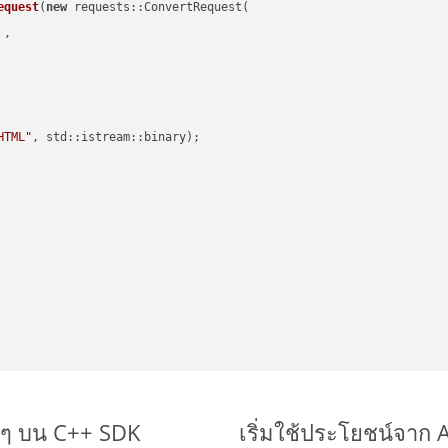
equest
(
new
 requests::ConvertRequest(

 ,        

HTML"
, std::istream::binary)
;

ยๆ บน C++ SDK
เริ่มใช้ประโยชน์จาก