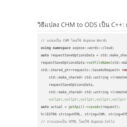
วิธีแปลง CHM to ODS เป็น C++: ต
// แปลงเป็น CHM โดยใช้ Aspose.Words
using
namespace
auto
 requestSaveOptionsData = std::make_sha
requestSaveOptionsData->
setFileName
(std::ma
std::shared_ptr<requests::SaveAsRequest> 
re
    std::make_shared< std::wstring >(remoteF
    requestSaveOptionsData,

    std::make_shared< std::wstring >(remoteF
nullptr
,
nullptr
,
nullptr
,
nullptr
,
nullptr
auto
 actual = 
getApi
()->
saveAs
(request);

// การแปลงเป็น HTML โดยใช้ Aspose.Cells