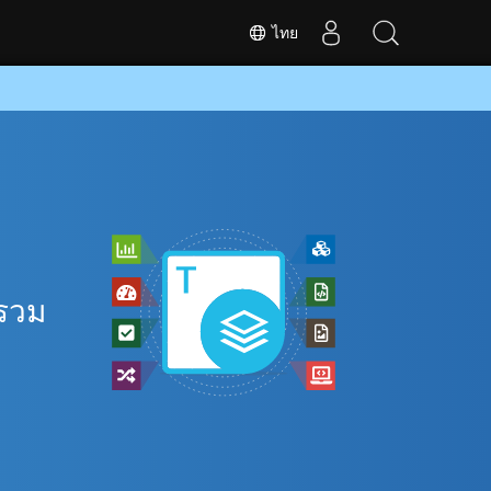
ไทย
ี
 รวม