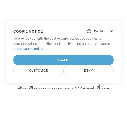
COOKIE NOTICE
To provide you with the best experience, we use cookies for
personalization, analytics, and ads. By using our site, you agree
to
our cookie policy
.
ACCEPT
CUSTOMIZE
DENY
ตัวเลือกการแปลง Word อื่นๆ
แปลง DOC เป็น DOT
DOT:
Microsoft Word Template Files
แปลง DOC เป็น DOCX