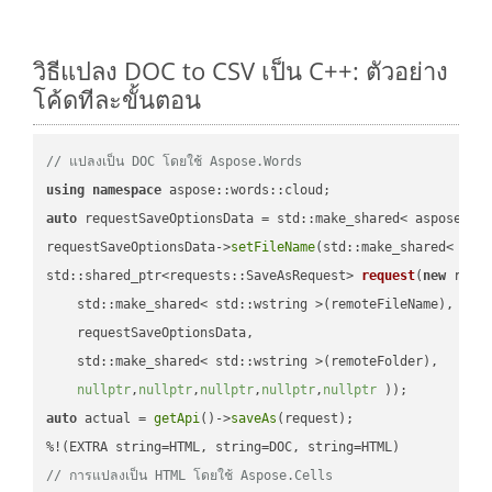
วิธีแปลง DOC to CSV เป็น C++: ตัวอย่าง
โค้ดทีละขั้นตอน
// แปลงเป็น DOC โดยใช้ Aspose.Words
using
namespace
auto
 requestSaveOptionsData = std::make_shared< aspose::wo
requestSaveOptionsData->
setFileName
(std::make_shared< std
std::shared_ptr<requests::SaveAsRequest> 
request
(
new
 reque
    std::make_shared< std::wstring >(remoteFileName),

    requestSaveOptionsData,

    std::make_shared< std::wstring >(remoteFolder),

nullptr
,
nullptr
,
nullptr
,
nullptr
,
nullptr
 ))
auto
 actual = 
getApi
()->
saveAs
(request);

// การแปลงเป็น HTML โดยใช้ Aspose.Cells