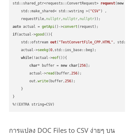
std::shared_ptr<requests::ConvertRequest> 
request
(
new
 requ
    std::make_shared< std::wstring >(
"CSV"
) ,        

    requestFile,
nullptr
,
nullptr
,
nullptr
))
auto
 actual = 
getApi
()->
convert
if
(actual->
good
()){

std::ofstream 
out
(
"TestConvertFile_CPP.HTML"
, std::is
    actual->
seekg
(
0
,std::ios_base::beg);

while
(!actual->
eof
()){

char
* buffer = 
new
char
[
256
];

        actual->
read
(buffer,
256
);

        out.
write
(buffer,
256
);

    }

}

%!(EXTRA string=CSV)
การแปลง DOC Files to CSV ง่ายๆ บน