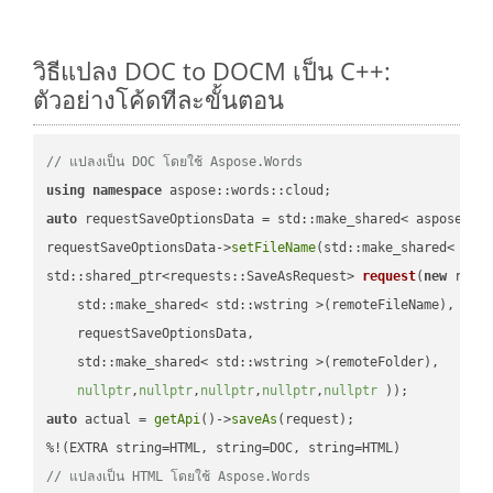
วิธีแปลง DOC to DOCM เป็น C++:
ตัวอย่างโค้ดทีละขั้นตอน
// แปลงเป็น DOC โดยใช้ Aspose.Words
using
namespace
auto
 requestSaveOptionsData = std::make_shared< aspose::wo
requestSaveOptionsData->
setFileName
(std::make_shared< std
std::shared_ptr<requests::SaveAsRequest> 
request
(
new
 reque
    std::make_shared< std::wstring >(remoteFileName),

    requestSaveOptionsData,

    std::make_shared< std::wstring >(remoteFolder),

nullptr
,
nullptr
,
nullptr
,
nullptr
,
nullptr
 ))
auto
 actual = 
getApi
()->
saveAs
(request);

// แปลงเป็น HTML โดยใช้ Aspose.Words