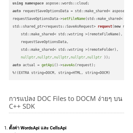
using
namespace
auto
 requestSaveOptionsData = std::make_shared< aspose::wo
requestSaveOptionsData->
setFileName
(std::make_shared< std
std::shared_ptr<requests::SaveAsRequest> 
request
(
new
 reque
    std::make_shared< std::wstring >(remoteFileName),

    requestSaveOptionsData,

    std::make_shared< std::wstring >(remoteFolder),

nullptr
,
nullptr
,
nullptr
,
nullptr
,
nullptr
 ))
auto
 actual = 
getApi
()->
saveAs
(request);

%!(EXTRA string=DOCM, string=HTML, string=DOCM)
การแปลง DOC Files to DOCM ง่ายๆ บน
C++ SDK
ตั้งค่า WordsApi และ CellsApi