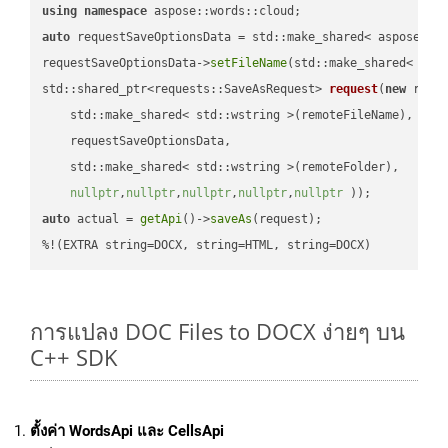
using
namespace
auto
 requestSaveOptionsData = std::make_shared< aspose::wo
requestSaveOptionsData->
setFileName
(std::make_shared< std
std::shared_ptr<requests::SaveAsRequest> 
request
(
new
 reque
    std::make_shared< std::wstring >(remoteFileName),

    requestSaveOptionsData,

    std::make_shared< std::wstring >(remoteFolder),

nullptr
,
nullptr
,
nullptr
,
nullptr
,
nullptr
 ))
auto
 actual = 
getApi
()->
saveAs
(request);

%!(EXTRA string=DOCX, string=HTML, string=DOCX)
การแปลง DOC Files to DOCX ง่ายๆ บน
C++ SDK
ตั้งค่า WordsApi และ CellsApi