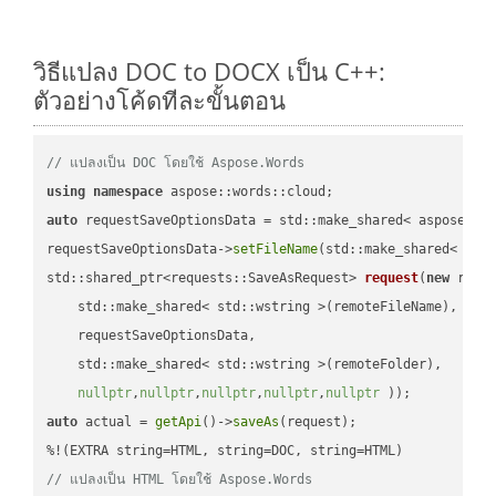
วิธีแปลง DOC to DOCX เป็น C++:
ตัวอย่างโค้ดทีละขั้นตอน
// แปลงเป็น DOC โดยใช้ Aspose.Words
using
namespace
auto
 requestSaveOptionsData = std::make_shared< aspose::wo
requestSaveOptionsData->
setFileName
(std::make_shared< std
std::shared_ptr<requests::SaveAsRequest> 
request
(
new
 reque
    std::make_shared< std::wstring >(remoteFileName),

    requestSaveOptionsData,

    std::make_shared< std::wstring >(remoteFolder),

nullptr
,
nullptr
,
nullptr
,
nullptr
,
nullptr
 ))
auto
 actual = 
getApi
()->
saveAs
(request);

// แปลงเป็น HTML โดยใช้ Aspose.Words