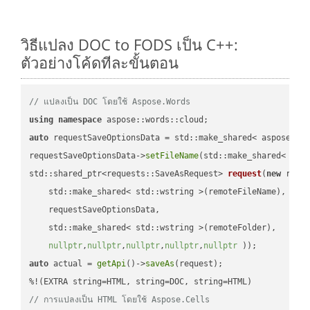
วิธีแปลง DOC to FODS เป็น C++:
ตัวอย่างโค้ดทีละขั้นตอน
// แปลงเป็น DOC โดยใช้ Aspose.Words
using
namespace
auto
 requestSaveOptionsData = std::make_shared< aspose::wo
requestSaveOptionsData->
setFileName
(std::make_shared< std
std::shared_ptr<requests::SaveAsRequest> 
request
(
new
 reque
    std::make_shared< std::wstring >(remoteFileName),

    requestSaveOptionsData,

    std::make_shared< std::wstring >(remoteFolder),

nullptr
,
nullptr
,
nullptr
,
nullptr
,
nullptr
 ))
auto
 actual = 
getApi
()->
saveAs
(request);

// การแปลงเป็น HTML โดยใช้ Aspose.Cells