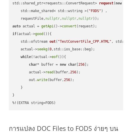
std::shared_ptr<requests::ConvertRequest> 
request
(
new
 requ
    std::make_shared< std::wstring >(
"FODS"
) ,        

    requestFile,
nullptr
,
nullptr
,
nullptr
))
auto
 actual = 
getApi
()->
convert
if
(actual->
good
()){

std::ofstream 
out
(
"TestConvertFile_CPP.HTML"
, std::is
    actual->
seekg
(
0
,std::ios_base::beg);

while
(!actual->
eof
()){

char
* buffer = 
new
char
[
256
];

        actual->
read
(buffer,
256
);

        out.
write
(buffer,
256
);

    }

}

%!(EXTRA string=FODS)
การแปลง DOC Files to FODS ง่ายๆ บน