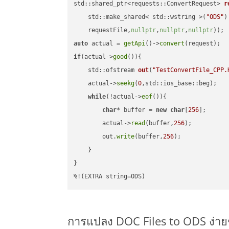
std::shared_ptr<requests::ConvertRequest> 
r
    std::make_shared< std::wstring >(
"ODS"
)
    requestFile,
nullptr
,
nullptr
,
nullptr
))
auto
 actual = 
getApi
()->
convert
if
(actual->
good
()){

std::ofstream 
out
(
"TestConvertFile_CPP.
    actual->
seekg
(
0
,std::ios_base::beg);

while
(!actual->
eof
()){

char
* buffer = 
new
char
[
256
];

        actual->
read
(buffer,
256
);

        out.
write
(buffer,
256
);

    }

}

%!(EXTRA string=ODS)
การแปลง DOC Files to ODS ง่า