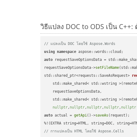
วิธีแปลง DOC to ODS เป็น C++: ต
// แปลงเป็น DOC โดยใช้ Aspose.Words
using
namespace
auto
 requestSaveOptionsData = std::make_sha
requestSaveOptionsData->
setFileName
(std::ma
std::shared_ptr<requests::SaveAsRequest> 
re
    std::make_shared< std::wstring >(remoteF
    requestSaveOptionsData,

    std::make_shared< std::wstring >(remoteF
nullptr
,
nullptr
,
nullptr
,
nullptr
,
nullptr
auto
 actual = 
getApi
()->
saveAs
(request);

// การแปลงเป็น HTML โดยใช้ Aspose.Cells