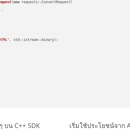
equest
(
new
 requests::ConvertRequest(

 ,        

HTML"
, std::istream::binary)
;

ยๆ บน C++ SDK
เริ่มใช้ประโยชน์จาก