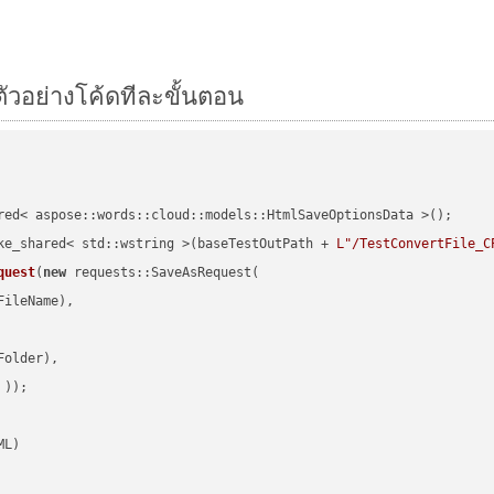
ัวอย่างโค้ดทีละขั้นตอน
red< aspose::words::cloud::models::HtmlSaveOptionsData >();

ke_shared< std::wstring >(baseTestOutPath + 
L"/TestConvertFile_C
quest
(
new
 requests::SaveAsRequest(

ileName),

older),

 ))