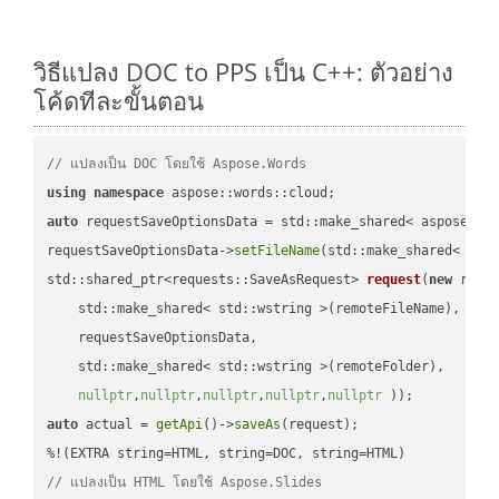
วิธีแปลง DOC to PPS เป็น C++: ตัวอย่าง
โค้ดทีละขั้นตอน
// แปลงเป็น DOC โดยใช้ Aspose.Words
using
namespace
auto
 requestSaveOptionsData = std::make_shared< aspose::wo
requestSaveOptionsData->
setFileName
(std::make_shared< std
std::shared_ptr<requests::SaveAsRequest> 
request
(
new
 reque
    std::make_shared< std::wstring >(remoteFileName),

    requestSaveOptionsData,

    std::make_shared< std::wstring >(remoteFolder),

nullptr
,
nullptr
,
nullptr
,
nullptr
,
nullptr
 ))
auto
 actual = 
getApi
()->
saveAs
(request);

// แปลงเป็น HTML โดยใช้ Aspose.Slides