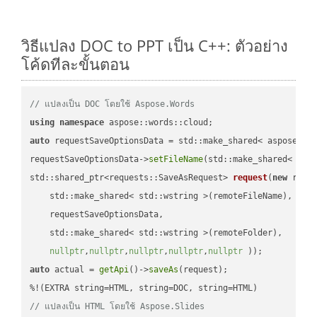
วิธีแปลง DOC to PPT เป็น C++: ตัวอย่าง
โค้ดทีละขั้นตอน
// แปลงเป็น DOC โดยใช้ Aspose.Words
using
namespace
auto
 requestSaveOptionsData = std::make_shared< aspose::wo
requestSaveOptionsData->
setFileName
(std::make_shared< std
std::shared_ptr<requests::SaveAsRequest> 
request
(
new
 reque
    std::make_shared< std::wstring >(remoteFileName),

    requestSaveOptionsData,

    std::make_shared< std::wstring >(remoteFolder),

nullptr
,
nullptr
,
nullptr
,
nullptr
,
nullptr
 ))
auto
 actual = 
getApi
()->
saveAs
(request);

// แปลงเป็น HTML โดยใช้ Aspose.Slides