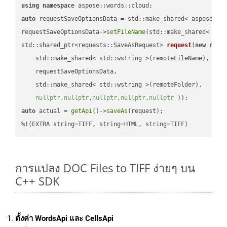
using
namespace
auto
 requestSaveOptionsData = std::make_shared< aspose::wo
requestSaveOptionsData->
setFileName
(std::make_shared< std
std::shared_ptr<requests::SaveAsRequest> 
request
(
new
 reque
    std::make_shared< std::wstring >(remoteFileName),

    requestSaveOptionsData,

    std::make_shared< std::wstring >(remoteFolder),

nullptr
,
nullptr
,
nullptr
,
nullptr
,
nullptr
 ))
auto
 actual = 
getApi
()->
saveAs
(request);

%!(EXTRA string=TIFF, string=HTML, string=TIFF)
การแปลง DOC Files to TIFF ง่ายๆ บน
C++ SDK
ตั้งค่า WordsApi และ CellsApi