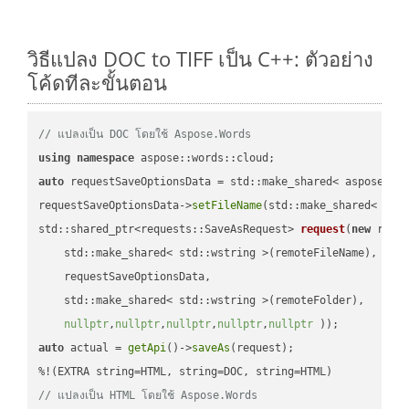
วิธีแปลง DOC to TIFF เป็น C++: ตัวอย่าง
โค้ดทีละขั้นตอน
// แปลงเป็น DOC โดยใช้ Aspose.Words
using
namespace
auto
 requestSaveOptionsData = std::make_shared< aspose::wo
requestSaveOptionsData->
setFileName
(std::make_shared< std
std::shared_ptr<requests::SaveAsRequest> 
request
(
new
 reque
    std::make_shared< std::wstring >(remoteFileName),

    requestSaveOptionsData,

    std::make_shared< std::wstring >(remoteFolder),

nullptr
,
nullptr
,
nullptr
,
nullptr
,
nullptr
 ))
auto
 actual = 
getApi
()->
saveAs
(request);

// แปลงเป็น HTML โดยใช้ Aspose.Words