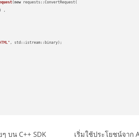
equest
(
new
 requests::ConvertRequest(

) ,        

HTML"
, std::istream::binary)
;

ายๆ บน C++ SDK
เริ่มใช้ประโยชน์จาก