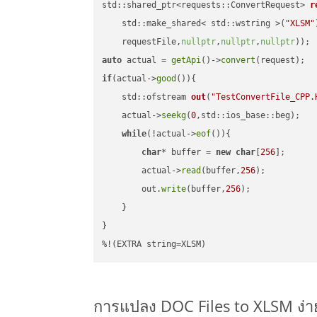
std::shared_ptr<requests::ConvertRequest> 
r
    std::make_shared< std::wstring >(
"XLSM"
    requestFile,
nullptr
,
nullptr
,
nullptr
))
auto
 actual = 
getApi
()->
convert
if
(actual->
good
()){

std::ofstream 
out
(
"TestConvertFile_CPP.
    actual->
seekg
(
0
,std::ios_base::beg);

while
(!actual->
eof
()){

char
* buffer = 
new
char
[
256
];

        actual->
read
(buffer,
256
);

        out.
write
(buffer,
256
);

    }

}

%!(EXTRA string=XLSM)
การแปลง DOC Files to XLSM ง่