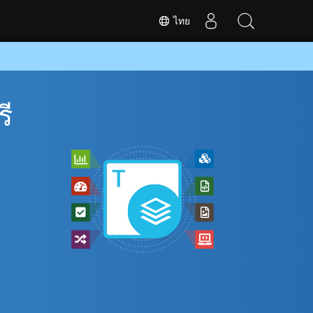
ไทย
ี