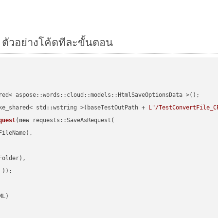
ตัวอย่างโค้ดทีละขั้นตอน
red< aspose::words::cloud::models::HtmlSaveOptionsData >();

ke_shared< std::wstring >(baseTestOutPath + 
L"/TestConvertFile_C
quest
(
new
 requests::SaveAsRequest(

ileName),

older),

 ))