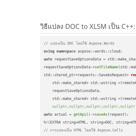
วิธีแปลง DOC to XLSM เป็น C++: 
// แปลงเป็น DOC โดยใช้ Aspose.Words
using
namespace
auto
 requestSaveOptionsData = std::make_sha
requestSaveOptionsData->
setFileName
(std::ma
std::shared_ptr<requests::SaveAsRequest> 
re
    std::make_shared< std::wstring >(remoteF
    requestSaveOptionsData,

    std::make_shared< std::wstring >(remoteF
nullptr
,
nullptr
,
nullptr
,
nullptr
,
nullptr
auto
 actual = 
getApi
()->
saveAs
(request);

// การแปลงเป็น HTML โดยใช้ Aspose.Cells