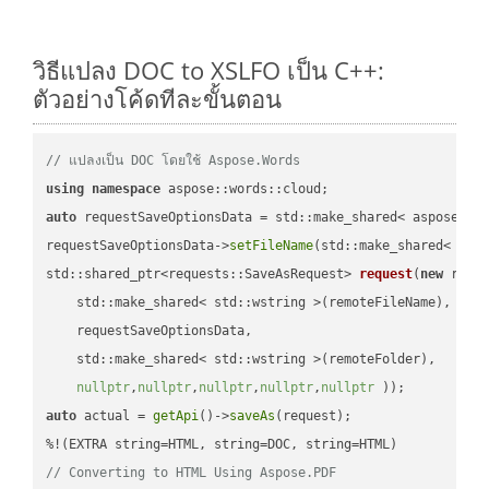
วิธีแปลง DOC to XSLFO เป็น C++:
ตัวอย่างโค้ดทีละขั้นตอน
// แปลงเป็น DOC โดยใช้ Aspose.Words
using
namespace
auto
 requestSaveOptionsData = std::make_shared< aspose::wo
requestSaveOptionsData->
setFileName
(std::make_shared< std
std::shared_ptr<requests::SaveAsRequest> 
request
(
new
 reque
    std::make_shared< std::wstring >(remoteFileName),

    requestSaveOptionsData,

    std::make_shared< std::wstring >(remoteFolder),

nullptr
,
nullptr
,
nullptr
,
nullptr
,
nullptr
 ))
auto
 actual = 
getApi
()->
saveAs
(request);

// Converting to HTML Using Aspose.PDF