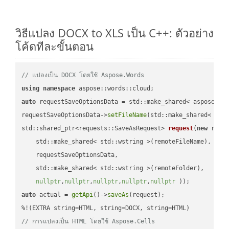
วิธีแปลง DOCX to XLS เป็น C++: ตัวอย่าง
โค้ดทีละขั้นตอน
// แปลงเป็น DOCX โดยใช้ Aspose.Words
using
namespace
auto
 requestSaveOptionsData = std::make_shared< aspose::wo
requestSaveOptionsData->
setFileName
(std::make_shared< std
std::shared_ptr<requests::SaveAsRequest> 
request
(
new
 reque
    std::make_shared< std::wstring >(remoteFileName),

    requestSaveOptionsData,

    std::make_shared< std::wstring >(remoteFolder),

nullptr
,
nullptr
,
nullptr
,
nullptr
,
nullptr
 ))
auto
 actual = 
getApi
()->
saveAs
(request);

// การแปลงเป็น HTML โดยใช้ Aspose.Cells