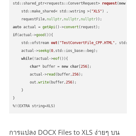
std::shared_ptr<requests::ConvertRequest> 
request
(
new
 requ
    std::make_shared< std::wstring >(
"XLS"
) ,        

    requestFile,
nullptr
,
nullptr
,
nullptr
))
auto
 actual = 
getApi
()->
convert
if
(actual->
good
()){

std::ofstream 
out
(
"TestConvertFile_CPP.HTML"
, std::is
    actual->
seekg
(
0
,std::ios_base::beg);

while
(!actual->
eof
()){

char
* buffer = 
new
char
[
256
];

        actual->
read
(buffer,
256
);

        out.
write
(buffer,
256
);

    }

}

%!(EXTRA string=XLS)
การแปลง DOCX Files to XLS ง่ายๆ บน