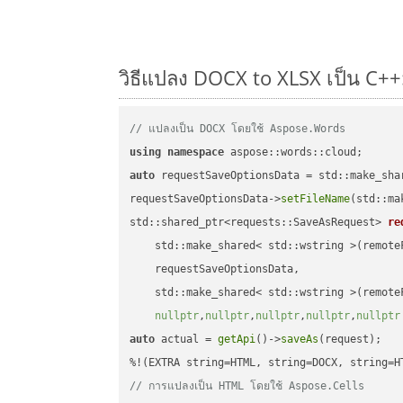
วิธีแปลง DOCX to XLSX เป็น C++:
// แปลงเป็น DOCX โดยใช้ Aspose.Words
using
namespace
auto
 requestSaveOptionsData = std::make_sha
requestSaveOptionsData->
setFileName
(std::ma
std::shared_ptr<requests::SaveAsRequest> 
re
    std::make_shared< std::wstring >(remoteF
    requestSaveOptionsData,

    std::make_shared< std::wstring >(remoteF
nullptr
,
nullptr
,
nullptr
,
nullptr
,
nullptr
auto
 actual = 
getApi
()->
saveAs
(request);

// การแปลงเป็น HTML โดยใช้ Aspose.Cells