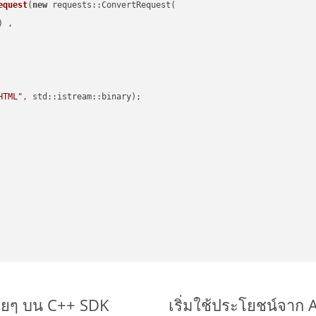
equest
(
new
 requests::ConvertRequest(

) ,        

HTML"
, std::istream::binary)
;

่ายๆ บน C++ SDK
เริ่มใช้ประโยชน์จาก