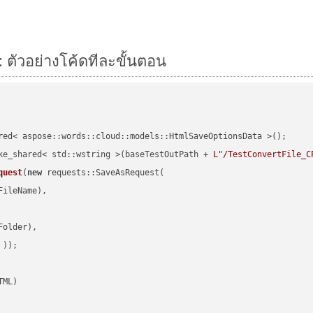
 ตัวอย่างโค้ดทีละขั้นตอน
red< aspose::words::cloud::models::HtmlSaveOptionsData >();

ke_shared< std::wstring >(baseTestOutPath + 
L"/TestConvertFile_C
quest
(
new
 requests::SaveAsRequest(

ileName),

older),

 ))