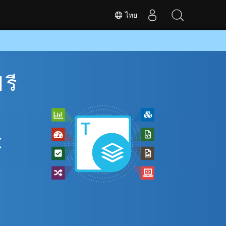
ไทย
รี
X