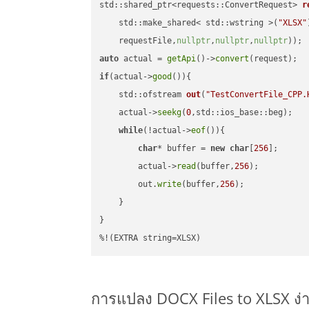
std::shared_ptr<requests::ConvertRequest> 
r
    std::make_shared< std::wstring >(
"XLSX"
    requestFile,
nullptr
,
nullptr
,
nullptr
))
auto
 actual = 
getApi
()->
convert
if
(actual->
good
()){

std::ofstream 
out
(
"TestConvertFile_CPP.
    actual->
seekg
(
0
,std::ios_base::beg);

while
(!actual->
eof
()){

char
* buffer = 
new
char
[
256
];

        actual->
read
(buffer,
256
);

        out.
write
(buffer,
256
);

    }

}

%!(EXTRA string=XLSX)
การแปลง DOCX Files to XLSX ง