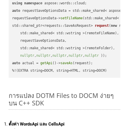
using
namespace
auto
 requestSaveOptionsData = std::make_shared< aspose::wo
requestSaveOptionsData->
setFileName
(std::make_shared< std
std::shared_ptr<requests::SaveAsRequest> 
request
(
new
 reque
    std::make_shared< std::wstring >(remoteFileName),

    requestSaveOptionsData,

    std::make_shared< std::wstring >(remoteFolder),

nullptr
,
nullptr
,
nullptr
,
nullptr
,
nullptr
 ))
auto
 actual = 
getApi
()->
saveAs
(request);

%!(EXTRA string=DOCM, string=HTML, string=DOCM)
การแปลง DOTM Files to DOCM ง่ายๆ
บน C++ SDK
ตั้งค่า WordsApi และ CellsApi