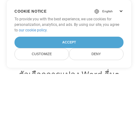
COOKIE NOTICE
To provide you with the best experience, we use cookies for
personalization, analytics, and ads. By using our site, you agree
to
our cookie policy
.
ACCEPT
CUSTOMIZE
DENY
ตัวเลือกการแปลง Word อื่นๆ
แปลง DOTM เป็น DOC
DOC:
Microsoft Word Binary Format
แปลง DOTM เป็น DOT
DOT:
Microsoft Word Template Files