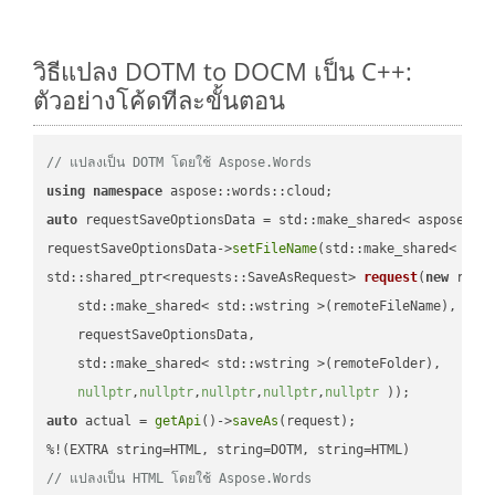
วิธีแปลง DOTM to DOCM เป็น C++:
ตัวอย่างโค้ดทีละขั้นตอน
// แปลงเป็น DOTM โดยใช้ Aspose.Words
using
namespace
auto
 requestSaveOptionsData = std::make_shared< aspose::wo
requestSaveOptionsData->
setFileName
(std::make_shared< std
std::shared_ptr<requests::SaveAsRequest> 
request
(
new
 reque
    std::make_shared< std::wstring >(remoteFileName),

    requestSaveOptionsData,

    std::make_shared< std::wstring >(remoteFolder),

nullptr
,
nullptr
,
nullptr
,
nullptr
,
nullptr
 ))
auto
 actual = 
getApi
()->
saveAs
(request);

// แปลงเป็น HTML โดยใช้ Aspose.Words