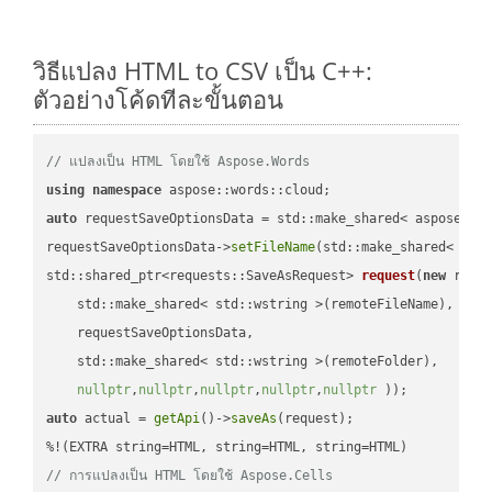
วิธีแปลง HTML to CSV เป็น C++:
ตัวอย่างโค้ดทีละขั้นตอน
// แปลงเป็น HTML โดยใช้ Aspose.Words
using
namespace
auto
 requestSaveOptionsData = std::make_shared< aspose::wo
requestSaveOptionsData->
setFileName
(std::make_shared< std
std::shared_ptr<requests::SaveAsRequest> 
request
(
new
 reque
    std::make_shared< std::wstring >(remoteFileName),

    requestSaveOptionsData,

    std::make_shared< std::wstring >(remoteFolder),

nullptr
,
nullptr
,
nullptr
,
nullptr
,
nullptr
 ))
auto
 actual = 
getApi
()->
saveAs
(request);

// การแปลงเป็น HTML โดยใช้ Aspose.Cells