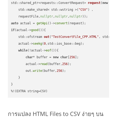
std::shared_ptr<requests::ConvertRequest> 
request
(
new
 requ
    std::make_shared< std::wstring >(
"CSV"
) ,        

    requestFile,
nullptr
,
nullptr
,
nullptr
))
auto
 actual = 
getApi
()->
convert
if
(actual->
good
()){

std::ofstream 
out
(
"TestConvertFile_CPP.HTML"
, std::is
    actual->
seekg
(
0
,std::ios_base::beg);

while
(!actual->
eof
()){

char
* buffer = 
new
char
[
256
];

        actual->
read
(buffer,
256
);

        out.
write
(buffer,
256
);

    }

}

%!(EXTRA string=CSV)
การแปลง HTML Files to CSV ง่ายๆ บน