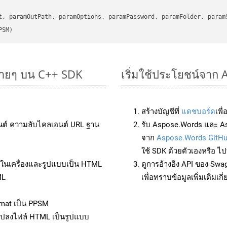
      

t, paramOutPath, paramOptions, paramPassword, paramFolder, param
PSM)
่ายๆ บน C++ SDK
เริ่มใช้ประโยชน์จาก
สร้างบัญชีที่
แดชบอร์ด
เพื
นต์ ความลับไคลเอนต์ URL ฐาน
รับ Aspose.Words และ A
จาก
Aspose.Words GitH
ใช้ SDK ด้วยตัวเองหรือ ไปท
ล์ในเครื่องและรูปแบบเป็น HTML
ดูการอ้างอิง API ของ Swa
ML
เพื่อทราบข้อมูลเพิ่มเติมเกี
rmat เป็น PPSM
แปลงไฟล์ HTML เป็นรูปแบบ