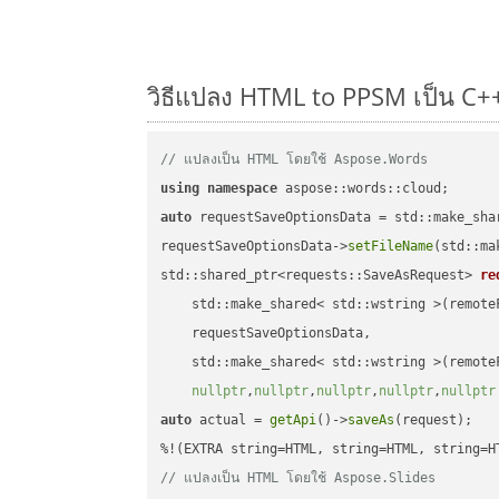
วิธีแปลง HTML to PPSM เป็น C++
// แปลงเป็น HTML โดยใช้ Aspose.Words
using
namespace
auto
 requestSaveOptionsData = std::make_sha
requestSaveOptionsData->
setFileName
(std::ma
std::shared_ptr<requests::SaveAsRequest> 
re
    std::make_shared< std::wstring >(remoteF
    requestSaveOptionsData,

    std::make_shared< std::wstring >(remoteF
nullptr
,
nullptr
,
nullptr
,
nullptr
,
nullptr
auto
 actual = 
getApi
()->
saveAs
(request);

// แปลงเป็น HTML โดยใช้ Aspose.Slides