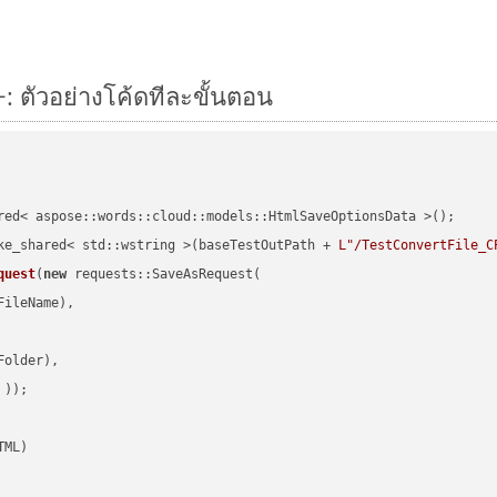
: ตัวอย่างโค้ดทีละขั้นตอน
red< aspose::words::cloud::models::HtmlSaveOptionsData >();

ke_shared< std::wstring >(baseTestOutPath + 
L"/TestConvertFile_C
quest
(
new
 requests::SaveAsRequest(

ileName),

older),

 ))