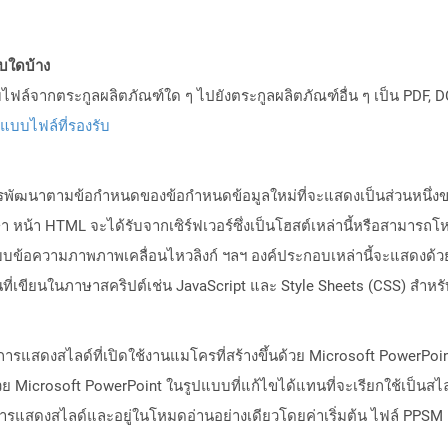
บบใดบ้าง
ล์จากตระกูลผลิตภัณฑ์ใด ๆ ไปยังตระกูลผลิตภัณฑ์อื่น ๆ เป็น PDF, D
ปแบบไฟล์ที่รองรับ
การพัฒนาตามข้อกำหนดของข้อกำหนดข้อมูลใหม่ที่จะแสดงเป็นส่วนหนึ่งของ
น้า HTML จะได้รับจากเซิร์ฟเวอร์ซึ่งเป็นโฮสต์เหล่านี้หรือสามารถโ
้อความภาพภาพเคลื่อนไหวลิงก์ ฯลฯ องค์ประกอบเหล่านี้จะแสดงด้วยแท
ันที่เขียนในภาษาสคริปต์เช่น JavaScript และ Style Sheets (CSS) ส
ารแสดงสไลด์ที่เปิดใช้งานแมโครที่สร้างขึ้นด้วย Microsoft PowerPoint 
ย Microsoft PowerPoint ในรูปแบบที่แก้ไขได้แทนที่จะเรียกใช้เป็นสไ
การแสดงสไลด์และอยู่ในโหมดอ่านอย่างเดียวโดยค่าเริ่มต้น ไฟล์ PPSM