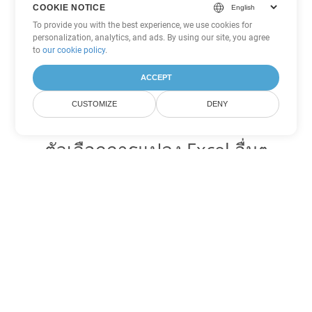
COOKIE NOTICE
To provide you with the best experience, we use cookies for
personalization, analytics, and ads. By using our site, you agree
to
our cookie policy
.
ACCEPT
CUSTOMIZE
DENY
ตัวเลือกการแปลง Excel อื่นๆ
แปลง JSON เป็น DOC
DOC:
Microsoft Word Binary Format
แปลง JSON เป็น DOT
DOT:
Microsoft Word Template Files
แปลง JSON เป็น DOCX