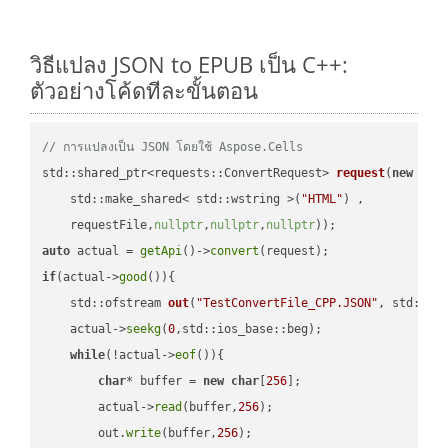
วิธีแปลง JSON to EPUB เป็น C++:
ตัวอย่างโค้ดทีละขั้นตอน
// การแปลงเป็น JSON โดยใช้ Aspose.Cells
std::shared_ptr<requests::ConvertRequest> 
request
(
new
 requ
    std::make_shared< std::wstring >(
"HTML"
) ,        

    requestFile,
nullptr
,
nullptr
,
nullptr
))
auto
 actual = 
getApi
()->
convert
if
(actual->
good
()){

std::ofstream 
out
(
"TestConvertFile_CPP.JSON"
, std::is
    actual->
seekg
(
0
,std::ios_base::beg);

while
(!actual->
eof
()){

char
* buffer = 
new
char
[
256
];

        actual->
read
(buffer,
256
);

        out.
write
(buffer,
256
);
