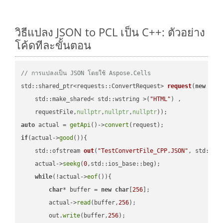
วิธีแปลง JSON to PCL เป็น C++: ตัวอย่าง
โค้ดทีละขั้นตอน
// การแปลงเป็น JSON โดยใช้ Aspose.Cells
std::shared_ptr<requests::ConvertRequest> 
request
(
new
 requ
    std::make_shared< std::wstring >(
"HTML"
) ,        

    requestFile,
nullptr
,
nullptr
,
nullptr
))
auto
 actual = 
getApi
()->
convert
if
(actual->
good
()){

std::ofstream 
out
(
"TestConvertFile_CPP.JSON"
, std::is
    actual->
seekg
(
0
,std::ios_base::beg);

while
(!actual->
eof
()){

char
* buffer = 
new
char
[
256
];

        actual->
read
(buffer,
256
);

        out.
write
(buffer,
256
);
