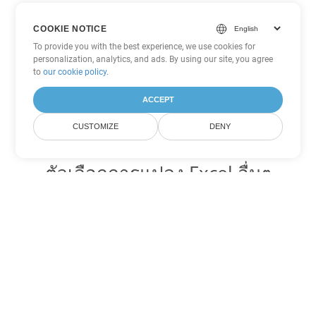
COOKIE NOTICE
To provide you with the best experience, we use cookies for
personalization, analytics, and ads. By using our site, you agree
to
our cookie policy
.
ACCEPT
CUSTOMIZE
DENY
ตัวเลือกการแปลง Excel อื่นๆ
แปลง JSON เป็น DOC
DOC:
Microsoft Word Binary Format
แปลง JSON เป็น DOT
DOT:
Microsoft Word Template Files