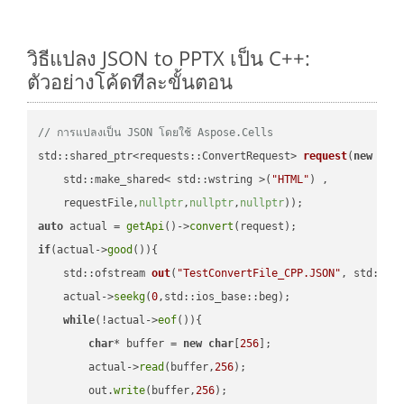
วิธีแปลง JSON to PPTX เป็น C++:
ตัวอย่างโค้ดทีละขั้นตอน
// การแปลงเป็น JSON โดยใช้ Aspose.Cells
std::shared_ptr<requests::ConvertRequest> 
request
(
new
 requ
    std::make_shared< std::wstring >(
"HTML"
) ,        

    requestFile,
nullptr
,
nullptr
,
nullptr
))
auto
 actual = 
getApi
()->
convert
if
(actual->
good
()){

std::ofstream 
out
(
"TestConvertFile_CPP.JSON"
, std::is
    actual->
seekg
(
0
,std::ios_base::beg);

while
(!actual->
eof
()){

char
* buffer = 
new
char
[
256
];

        actual->
read
(buffer,
256
);

        out.
write
(buffer,
256
);
