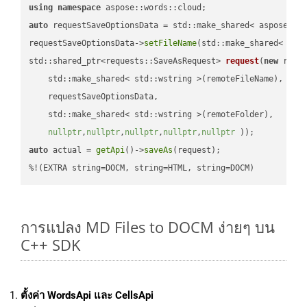
using
namespace
auto
 requestSaveOptionsData = std::make_shared< aspose::wo
requestSaveOptionsData->
setFileName
(std::make_shared< std
std::shared_ptr<requests::SaveAsRequest> 
request
(
new
 reque
    std::make_shared< std::wstring >(remoteFileName),

    requestSaveOptionsData,

    std::make_shared< std::wstring >(remoteFolder),

nullptr
,
nullptr
,
nullptr
,
nullptr
,
nullptr
 ))
auto
 actual = 
getApi
()->
saveAs
(request);

%!(EXTRA string=DOCM, string=HTML, string=DOCM)
การแปลง MD Files to DOCM ง่ายๆ บน
C++ SDK
ตั้งค่า WordsApi และ CellsApi