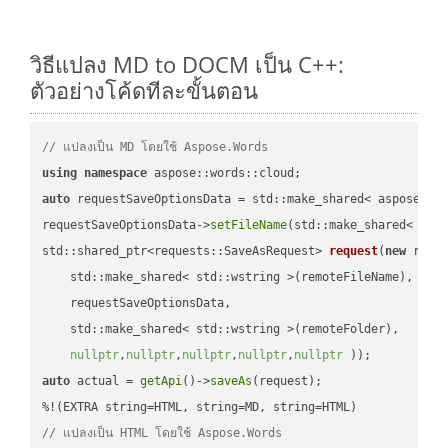
วิธีแปลง MD to DOCM เป็น C++:
ตัวอย่างโค้ดทีละขั้นตอน
// แปลงเป็น MD โดยใช้ Aspose.Words
using
namespace
auto
 requestSaveOptionsData = std::make_shared< aspose::wo
requestSaveOptionsData->
setFileName
(std::make_shared< std
std::shared_ptr<requests::SaveAsRequest> 
request
(
new
 reque
    std::make_shared< std::wstring >(remoteFileName),

    requestSaveOptionsData,

    std::make_shared< std::wstring >(remoteFolder),

nullptr
,
nullptr
,
nullptr
,
nullptr
,
nullptr
 ))
auto
 actual = 
getApi
()->
saveAs
(request);

// แปลงเป็น HTML โดยใช้ Aspose.Words