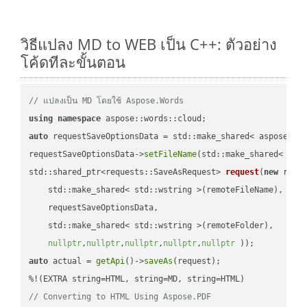
วิธีแปลง MD to WEB เป็น C++: ตัวอย่าง
โค้ดทีละขั้นตอน
// แปลงเป็น MD โดยใช้ Aspose.Words
using
namespace
auto
 requestSaveOptionsData = std::make_shared< aspose::wo
requestSaveOptionsData->
setFileName
(std::make_shared< std
std::shared_ptr<requests::SaveAsRequest> 
request
(
new
 reque
    std::make_shared< std::wstring >(remoteFileName),

    requestSaveOptionsData,

    std::make_shared< std::wstring >(remoteFolder),

nullptr
,
nullptr
,
nullptr
,
nullptr
,
nullptr
 ))
auto
 actual = 
getApi
()->
saveAs
(request);

// Converting to HTML Using Aspose.PDF