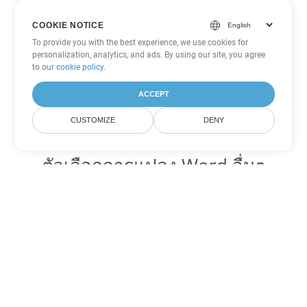
COOKIE NOTICE
To provide you with the best experience, we use cookies for
personalization, analytics, and ads. By using our site, you agree
to
our cookie policy
.
ACCEPT
CUSTOMIZE
DENY
ตัวเลือกการแปลง Word อื่นๆ
แปลง MD เป็น DOC
DOC:
Microsoft Word Binary Format
แปลง MD เป็น DOT
DOT:
Microsoft Word Template Files