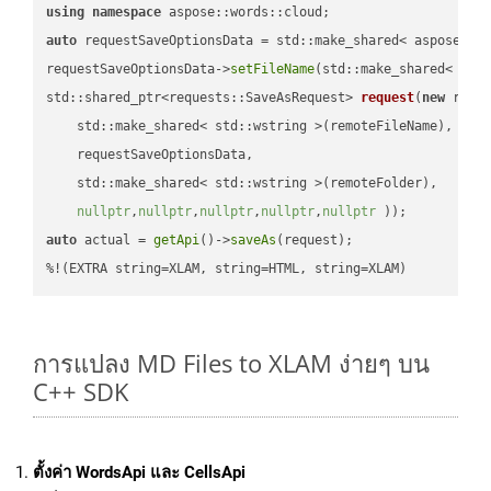
using
namespace
auto
 requestSaveOptionsData = std::make_shared< aspose::wo
requestSaveOptionsData->
setFileName
(std::make_shared< std
std::shared_ptr<requests::SaveAsRequest> 
request
(
new
 reque
    std::make_shared< std::wstring >(remoteFileName),

    requestSaveOptionsData,

    std::make_shared< std::wstring >(remoteFolder),

nullptr
,
nullptr
,
nullptr
,
nullptr
,
nullptr
 ))
auto
 actual = 
getApi
()->
saveAs
(request);

%!(EXTRA string=XLAM, string=HTML, string=XLAM)
การแปลง MD Files to XLAM ง่ายๆ บน
C++ SDK
ตั้งค่า WordsApi และ CellsApi