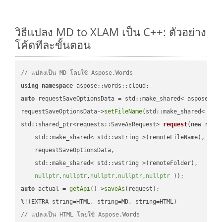
วิธีแปลง MD to XLAM เป็น C++: ตัวอย่าง
โค้ดทีละขั้นตอน
// แปลงเป็น MD โดยใช้ Aspose.Words
using
namespace
auto
 requestSaveOptionsData = std::make_shared< aspose::wo
requestSaveOptionsData->
setFileName
(std::make_shared< std
std::shared_ptr<requests::SaveAsRequest> 
request
(
new
 reque
    std::make_shared< std::wstring >(remoteFileName),

    requestSaveOptionsData,

    std::make_shared< std::wstring >(remoteFolder),

nullptr
,
nullptr
,
nullptr
,
nullptr
,
nullptr
 ))
auto
 actual = 
getApi
()->
saveAs
(request);

// แปลงเป็น HTML โดยใช้ Aspose.Words