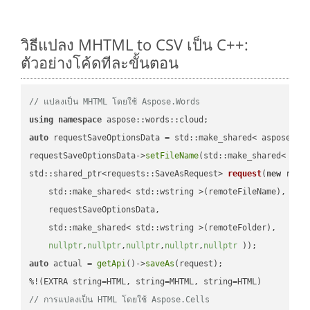
วิธีแปลง MHTML to CSV เป็น C++:
ตัวอย่างโค้ดทีละขั้นตอน
// แปลงเป็น MHTML โดยใช้ Aspose.Words
using
namespace
auto
 requestSaveOptionsData = std::make_shared< aspose::wo
requestSaveOptionsData->
setFileName
(std::make_shared< std
std::shared_ptr<requests::SaveAsRequest> 
request
(
new
 reque
    std::make_shared< std::wstring >(remoteFileName),

    requestSaveOptionsData,

    std::make_shared< std::wstring >(remoteFolder),

nullptr
,
nullptr
,
nullptr
,
nullptr
,
nullptr
 ))
auto
 actual = 
getApi
()->
saveAs
(request);

// การแปลงเป็น HTML โดยใช้ Aspose.Cells