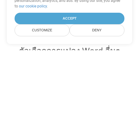
personalization, analytics, and ads. By using our site, you agree
to
our cookie policy
.
ACCEPT
CUSTOMIZE
DENY
ตัวเลือกการแปลง Word อื่นๆ
แปลง MHTML เป็น DOC
DOC:
Microsoft Word Binary Format
แปลง MHTML เป็น DOT
DOT:
Microsoft Word Template Files
แปลง MHTML เป็น DOCX
DOCX:
Office 2007+ Word Document