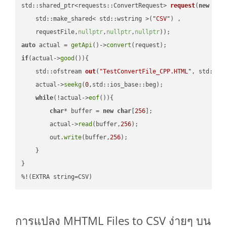
std::shared_ptr<requests::ConvertRequest> 
request
(
new
 requ
    std::make_shared< std::wstring >(
"CSV"
) ,        

    requestFile,
nullptr
,
nullptr
,
nullptr
))
auto
 actual = 
getApi
()->
convert
if
(actual->
good
()){

std::ofstream 
out
(
"TestConvertFile_CPP.HTML"
, std::is
    actual->
seekg
(
0
,std::ios_base::beg);

while
(!actual->
eof
()){

char
* buffer = 
new
char
[
256
];

        actual->
read
(buffer,
256
);

        out.
write
(buffer,
256
);

    }

}

%!(EXTRA string=CSV)
การแปลง MHTML Files to CSV ง่ายๆ บน