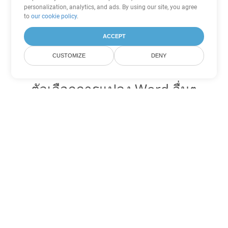
personalization, analytics, and ads. By using our site, you agree
to
our cookie policy
.
ACCEPT
CUSTOMIZE
DENY
ตัวเลือกการแปลง Word อื่นๆ
แปลง MHTML เป็น DOC
DOC:
Microsoft Word Binary Format
แปลง MHTML เป็น DOT
DOT:
Microsoft Word Template Files
แปลง MHTML เป็น DOCX
DOCX:
Office 2007+ Word Document