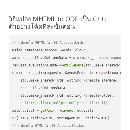
วิธีแปลง MHTML to ODP เป็น C++:
ตัวอย่างโค้ดทีละขั้นตอน
// แปลงเป็น MHTML โดยใช้ Aspose.Words
using
namespace
auto
 requestSaveOptionsData = std::make_shared< aspose::wo
requestSaveOptionsData->
setFileName
(std::make_shared< std
std::shared_ptr<requests::SaveAsRequest> 
request
(
new
 reque
    std::make_shared< std::wstring >(remoteFileName),

    requestSaveOptionsData,

    std::make_shared< std::wstring >(remoteFolder),

nullptr
,
nullptr
,
nullptr
,
nullptr
,
nullptr
 ))
auto
 actual = 
getApi
()->
saveAs
(request);

// แปลงเป็น HTML โดยใช้ Aspose.Slides