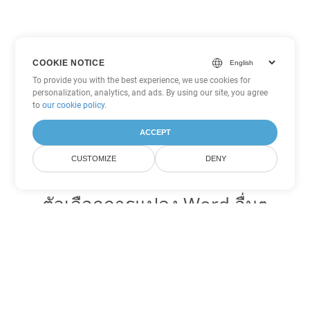
COOKIE NOTICE
To provide you with the best experience, we use cookies for
personalization, analytics, and ads. By using our site, you agree
to
our cookie policy
.
ACCEPT
CUSTOMIZE
DENY
ตัวเลือกการแปลง Word อื่นๆ
แปลง MHTML เป็น DOC
DOC:
Microsoft Word Binary Format
แปลง MHTML เป็น DOT