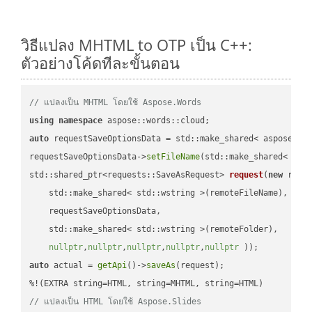
วิธีแปลง MHTML to OTP เป็น C++:
ตัวอย่างโค้ดทีละขั้นตอน
// แปลงเป็น MHTML โดยใช้ Aspose.Words
using
namespace
auto
 requestSaveOptionsData = std::make_shared< aspose::wo
requestSaveOptionsData->
setFileName
(std::make_shared< std
std::shared_ptr<requests::SaveAsRequest> 
request
(
new
 reque
    std::make_shared< std::wstring >(remoteFileName),

    requestSaveOptionsData,

    std::make_shared< std::wstring >(remoteFolder),

nullptr
,
nullptr
,
nullptr
,
nullptr
,
nullptr
 ))
auto
 actual = 
getApi
()->
saveAs
(request);

// แปลงเป็น HTML โดยใช้ Aspose.Slides