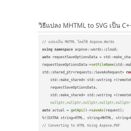
วิธีแปลง MHTML to SVG เป็น C++
// แปลงเป็น MHTML โดยใช้ Aspose.Words
using
namespace
auto
 requestSaveOptionsData = std::make_sha
requestSaveOptionsData->
setFileName
(std::ma
std::shared_ptr<requests::SaveAsRequest> 
re
    std::make_shared< std::wstring >(remoteF
    requestSaveOptionsData,

    std::make_shared< std::wstring >(remoteF
nullptr
,
nullptr
,
nullptr
,
nullptr
,
nullptr
auto
 actual = 
getApi
()->
saveAs
(request);

// Converting to HTML Using Aspose.PDF