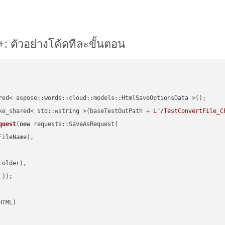
: ตัวอย่างโค้ดทีละขั้นตอน
red< aspose::words::cloud::models::HtmlSaveOptionsData >();

ke_shared< std::wstring >(baseTestOutPath + 
L"/TestConvertFile_C
quest
(
new
 requests::SaveAsRequest(

ileName),

older),

 ))