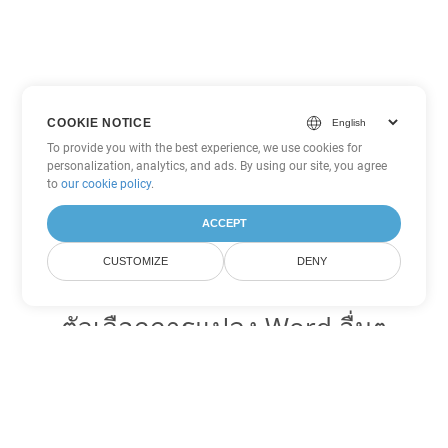
COOKIE NOTICE
To provide you with the best experience, we use cookies for
personalization, analytics, and ads. By using our site, you agree
to
our cookie policy
.
ACCEPT
CUSTOMIZE
DENY
ตัวเลือกการแปลง Word อื่นๆ
แปลง MHTML เป็น DOC
DOC:
Microsoft Word Binary Format