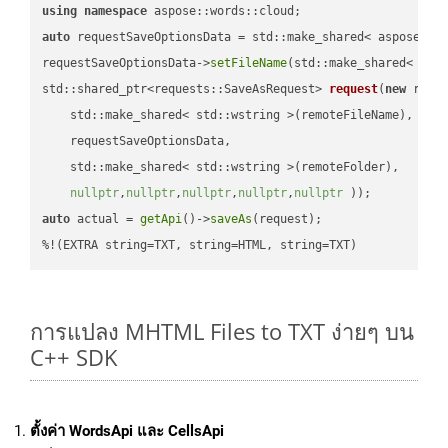
using
namespace
auto
 requestSaveOptionsData = std::make_shared< aspose::wo
requestSaveOptionsData->
setFileName
(std::make_shared< std
std::shared_ptr<requests::SaveAsRequest> 
request
(
new
 reque
    std::make_shared< std::wstring >(remoteFileName),

    requestSaveOptionsData,

    std::make_shared< std::wstring >(remoteFolder),

nullptr
,
nullptr
,
nullptr
,
nullptr
,
nullptr
 ))
auto
 actual = 
getApi
()->
saveAs
(request);

%!(EXTRA string=TXT, string=HTML, string=TXT)
การแปลง MHTML Files to TXT ง่ายๆ บน
C++ SDK
ตั้งค่า WordsApi และ CellsApi