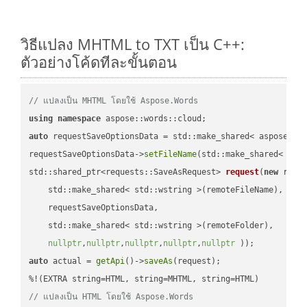
วิธีแปลง MHTML to TXT เป็น C++:
ตัวอย่างโค้ดทีละขั้นตอน
// แปลงเป็น MHTML โดยใช้ Aspose.Words
using
namespace
auto
 requestSaveOptionsData = std::make_shared< aspose::wo
requestSaveOptionsData->
setFileName
(std::make_shared< std
std::shared_ptr<requests::SaveAsRequest> 
request
(
new
 reque
    std::make_shared< std::wstring >(remoteFileName),

    requestSaveOptionsData,

    std::make_shared< std::wstring >(remoteFolder),

nullptr
,
nullptr
,
nullptr
,
nullptr
,
nullptr
 ))
auto
 actual = 
getApi
()->
saveAs
(request);

// แปลงเป็น HTML โดยใช้ Aspose.Words