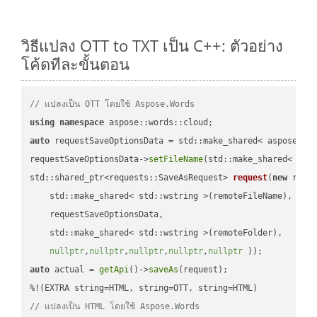
วิธีแปลง OTT to TXT เป็น C++: ตัวอย่าง
โค้ดทีละขั้นตอน
// แปลงเป็น OTT โดยใช้ Aspose.Words
using
namespace
auto
 requestSaveOptionsData = std::make_shared< aspose::wo
requestSaveOptionsData->
setFileName
(std::make_shared< std
std::shared_ptr<requests::SaveAsRequest> 
request
(
new
 reque
    std::make_shared< std::wstring >(remoteFileName),

    requestSaveOptionsData,

    std::make_shared< std::wstring >(remoteFolder),

nullptr
,
nullptr
,
nullptr
,
nullptr
,
nullptr
 ))
auto
 actual = 
getApi
()->
saveAs
(request);

// แปลงเป็น HTML โดยใช้ Aspose.Words