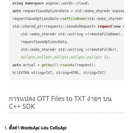
using
namespace
auto
 requestSaveOptionsData = std::make_shared< aspose::wo
requestSaveOptionsData->
setFileName
(std::make_shared< std
std::shared_ptr<requests::SaveAsRequest> 
request
(
new
 reque
    std::make_shared< std::wstring >(remoteFileName),

    requestSaveOptionsData,

    std::make_shared< std::wstring >(remoteFolder),

nullptr
,
nullptr
,
nullptr
,
nullptr
,
nullptr
 ))
auto
 actual = 
getApi
()->
saveAs
(request);

%!(EXTRA string=TXT, string=HTML, string=TXT)
การแปลง OTT Files to TXT ง่ายๆ บน
C++ SDK
ตั้งค่า WordsApi และ CellsApi