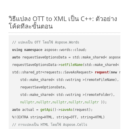
วิธีแปลง OTT to XML เป็น C++: ตัวอย่าง
โค้ดทีละขั้นตอน
// แปลงเป็น OTT โดยใช้ Aspose.Words
using
namespace
auto
 requestSaveOptionsData = std::make_shared< aspose::wo
requestSaveOptionsData->
setFileName
(std::make_shared< std
std::shared_ptr<requests::SaveAsRequest> 
request
(
new
 reque
    std::make_shared< std::wstring >(remoteFileName),

    requestSaveOptionsData,

    std::make_shared< std::wstring >(remoteFolder),

nullptr
,
nullptr
,
nullptr
,
nullptr
,
nullptr
 ))
auto
 actual = 
getApi
()->
saveAs
(request);

// การแปลงเป็น HTML โดยใช้ Aspose.Cells