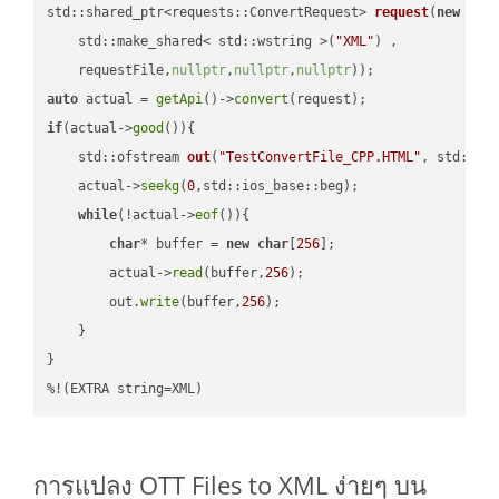
std::shared_ptr<requests::ConvertRequest> 
request
(
new
 requ
    std::make_shared< std::wstring >(
"XML"
) ,        

    requestFile,
nullptr
,
nullptr
,
nullptr
))
auto
 actual = 
getApi
()->
convert
if
(actual->
good
()){

std::ofstream 
out
(
"TestConvertFile_CPP.HTML"
, std::is
    actual->
seekg
(
0
,std::ios_base::beg);

while
(!actual->
eof
()){

char
* buffer = 
new
char
[
256
];

        actual->
read
(buffer,
256
);

        out.
write
(buffer,
256
);

    }

}

%!(EXTRA string=XML)
การแปลง OTT Files to XML ง่ายๆ บน