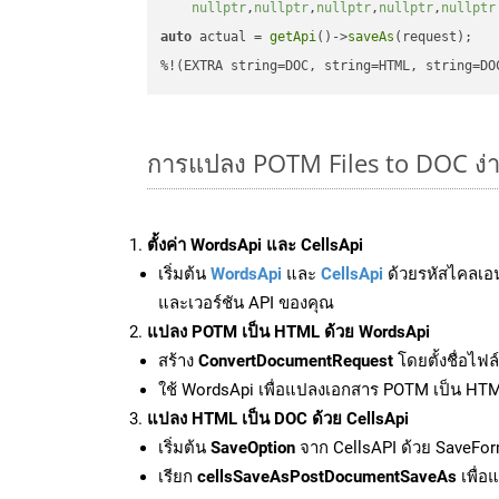
nullptr
,
nullptr
,
nullptr
,
nullptr
,
nullptr
auto
 actual = 
getApi
()->
saveAs
(request);

%!(EXTRA string=DOC, string=HTML, string=DO
การแปลง POTM Files to DOC ง่
ตั้งค่า WordsApi และ CellsApi
เริ่มต้น
WordsApi
และ
CellsApi
ด้วยรหัสไคลเอ
และเวอร์ชัน API ของคุณ
แปลง POTM เป็น HTML ด้วย WordsApi
สร้าง
ConvertDocumentRequest
โดยตั้งชื่อไฟ
ใช้ WordsApi เพื่อแปลงเอกสาร POTM เป็น HT
แปลง HTML เป็น DOC ด้วย CellsApi
เริ่มต้น
SaveOption
จาก CellsAPI ด้วย SaveFor
เรียก
cellsSaveAsPostDocumentSaveAs
เพื่อ