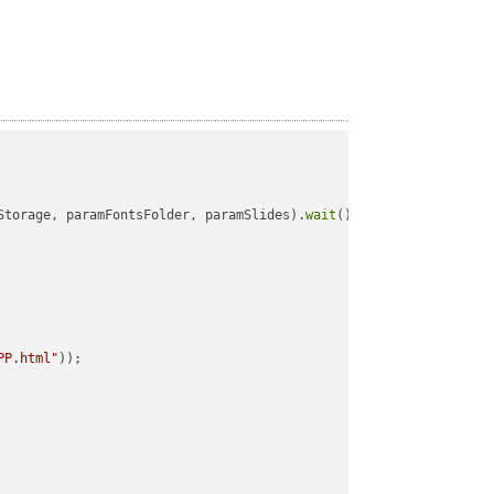
Storage, paramFontsFolder, paramSlides).
wait
();

PP.html"