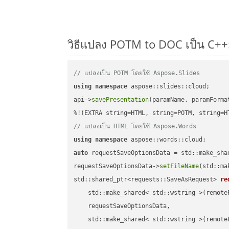
วิธีแปลง POTM to DOC เป็น C++:
// แปลงเป็น POTM โดยใช้ Aspose.Slides
using
namespace
 aspose::slides::cloud;      
api->
savePresentation
(paramName, paramForma
// แปลงเป็น HTML โดยใช้ Aspose.Words
using
namespace
auto
 requestSaveOptionsData = std::make_sha
requestSaveOptionsData->
setFileName
(std::ma
std::shared_ptr<requests::SaveAsRequest> 
re
    std::make_shared< std::wstring >(remoteF
    requestSaveOptionsData,

    std::make_shared< std::wstring >(remoteF