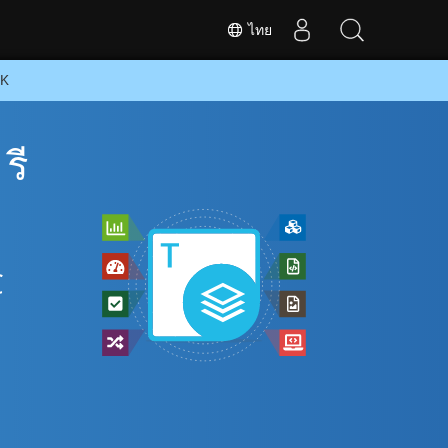
ไทย
DK
รี
C