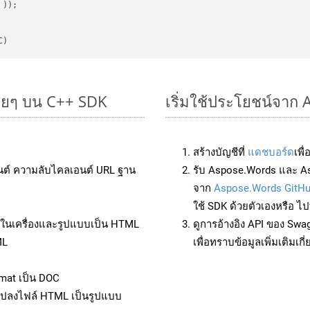
 ))
C)
ายๆ บน C++ SDK
เริ่มใช้ประโยชน์จาก
สร้างบัญชีที่
แดชบอร์ด
เพื
นต์ ความลับไคลเอนต์ URL ฐาน
รับ Aspose.Words และ A
จาก
Aspose.Words GitH
ใช้ SDK ด้วยตัวเองหรือ ไปท
ล์ในเครื่องและรูปแบบเป็น HTML
ดูการอ้างอิง API ของ Swa
ML
เพื่อทราบข้อมูลเพิ่มเติมเกี
mat เป็น DOC
แปลงไฟล์ HTML เป็นรูปแบบ