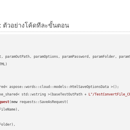
 ตัวอย่างโค้ดทีละขั้นตอน
      

t, paramOutPath, paramOptions, paramPassword, paramFolder, param
red< aspose::words::cloud::models::HtmlSaveOptionsData >();

ke_shared< std::wstring >(baseTestOutPath + 
L"/TestConvertFile_C
quest
(
new
 requests::SaveAsRequest(

ileName),

older),
