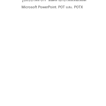
รูปแบบไฟล์ OTP นั้นคล้ายกับไฟล์เทมเพลต
Microsoft PowerPoint. POT และ. POTX