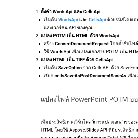
ตั้งค่า WordsApi และ CellsApi
เริ่มต้น
WordsApi
และ
CellsApi
ด้วยรหัสไคลเอ
และเวอร์ชัน API ของคุณ
แปลง POTM เป็น HTML ด้วย WordsApi
สร้าง
ConvertDocumentRequest
โดยตั้งชื่อไฟ
ใช้ WordsApi เพื่อแปลงเอกสาร POTM เป็น HT
แปลง HTML เป็น TIFF ด้วย CellsApi
เริ่มต้น
SaveOption
จาก CellsAPI ด้วย SaveFor
เรียก
cellsSaveAsPostDocumentSaveAs
เพื่อ
แปลงไฟล์ PowerPoint POTM ออนไล
เพิ่มประสิทธิภาพเวิร์กโฟลว์การแปลงเอกสารขอ
HTML โดยใช้ Aspose.Slides API ที่มีประสิทธิภาพ
ผสานรวมอย่างราบรื่นกับ Aspose.Total API อื่นๆ