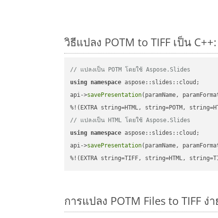
วิธีแปลง POTM to TIFF เป็น C++:
// แปลงเป็น POTM โดยใช้ Aspose.Slides
using
namespace
 aspose::slides::cloud;      
api->
savePresentation
(paramName, paramForma
// แปลงเป็น HTML โดยใช้ Aspose.Slides
using
namespace
 aspose::slides::cloud;      
api->
savePresentation
(paramName, paramForma
%!(EXTRA string=TIFF, string=HTML, string=T
การแปลง POTM Files to TIFF ง่