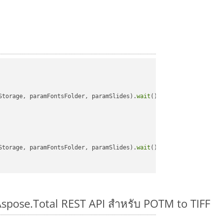
Storage, paramFontsFolder, paramSlides).
wait
();

Storage, paramFontsFolder, paramSlides).
wait
();

Aspose.Total REST API สำหรับ POTM to TIFF