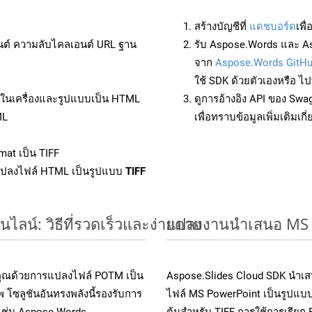
สร้างบัญชีที่
แดชบอร์ด
เพื
นต์ ความลับไคลเอนต์ URL ฐาน
รับ Aspose.Words และ A
จาก
Aspose.Words GitH
ใช้ SDK ด้วยตัวเองหรือ ไปท
ล์ในเครื่องและรูปแบบเป็น HTML
ดูการอ้างอิง API ของ Swa
ML
เพื่อทราบข้อมูลเพิ่มเติมเกี
mat เป็น TIFF
แปลงไฟล์ HTML เป็นรูปแบบ
TIFF
น์: วิธีที่รวดเร็วและง่ายดาย
แปลงงานนำเสนอ MS P
งคุณด้วยการแปลงไฟล์ POTM เป็น
Aspose.Slides Cloud SDK นำเส
 โซลูชันอันทรงพลังนี้รองรับการ
ไฟล์ MS PowerPoint เป็นรูปแบบ
 เช่น Aspose.Words,
ต้นสำหรับ TIFF การใช้การเรียก