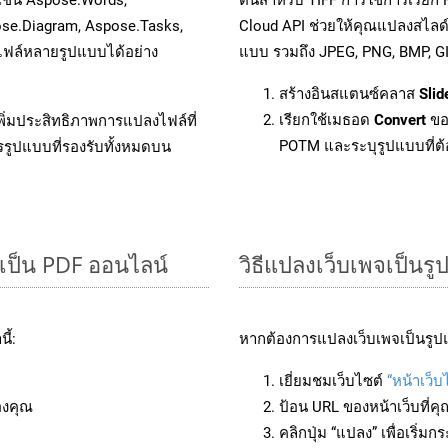
ose.Diagram, Aspose.Tasks,
Cloud API ช่วยให้คุณแปลงสไลด
ฟล์หลายรูปแบบได้อย่าง
แบบ รวมถึง JPEG, PNG, BMP, G
สร้างอินสแตนซ์คลาส
Slid
เรียกใช้เมธอด
Convert
ขอ
ิ่มประสิทธิภาพการแปลงไฟล์ที่
POTM และระบุรูปแบบที่ต้อ
รรูปแบบที่รองรับทั้งหมดบน
เป็น PDF ออนไลน์
วิธีแปลงเว็บเพจเป็นรู
ี้:
หากต้องการแปลงเว็บเพจเป็นรูปแ
เยี่ยมชมเว็บไซต์
“หน้าเว็บ
องคุณ
ป้อน URL ของหน้าเว็บที่ค
คลิกปุ่ม “แปลง” เพื่อเริ่