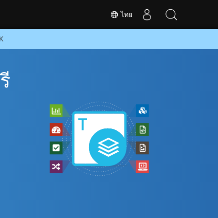
ไทย
DK
รี