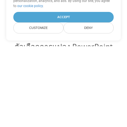
personalization, analytics, and ads. By using our site, you agree
to
our cookie policy
.
ACCEPT
CUSTOMIZE
DENY
ตัวเลือกการแปลง PowerPoint
อื่นๆ
แปลง POTX เป็น DOC
DOC:
Microsoft Word Binary Format
แปลง POTX เป็น DOT
DOT:
Microsoft Word Template Files
แปลง POTX เป็น DOCX
DOCX:
Office 2007+ Word Document