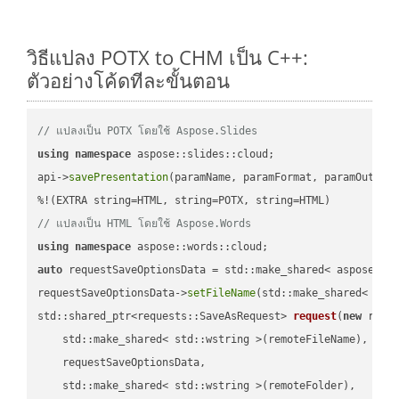
วิธีแปลง POTX to CHM เป็น C++:
ตัวอย่างโค้ดทีละขั้นตอน
// แปลงเป็น POTX โดยใช้ Aspose.Slides
using
namespace
 aspose::slides::cloud;            

api->
savePresentation
(paramName, paramFormat, paramOutPat
// แปลงเป็น HTML โดยใช้ Aspose.Words
using
namespace
auto
 requestSaveOptionsData = std::make_shared< aspose::wo
requestSaveOptionsData->
setFileName
(std::make_shared< std
std::shared_ptr<requests::SaveAsRequest> 
request
(
new
 reque
    std::make_shared< std::wstring >(remoteFileName),

    requestSaveOptionsData,

    std::make_shared< std::wstring >(remoteFolder),
