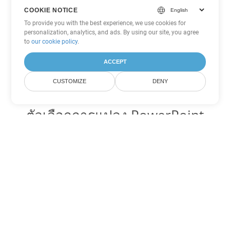
COOKIE NOTICE
To provide you with the best experience, we use cookies for
personalization, analytics, and ads. By using our site, you agree
to
our cookie policy
.
ACCEPT
CUSTOMIZE
DENY
ตัวเลือกการแปลง PowerPoint
อื่นๆ
แปลง POTX เป็น DOC
DOC:
Microsoft Word Binary Format
แปลง POTX เป็น DOT
DOT:
Microsoft Word Template Files