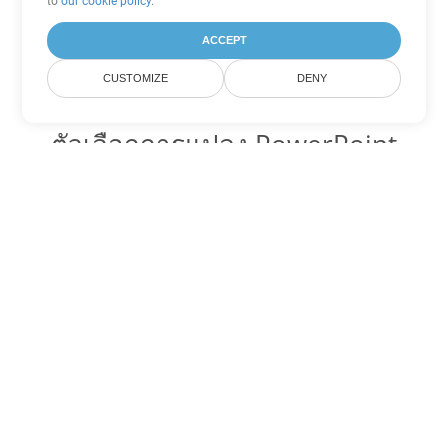
to
our cookie policy
.
ACCEPT
CUSTOMIZE
DENY
ตัวเลือกการแปลง PowerPoint
อื่นๆ
แปลง PPS เป็น DOC
DOC:
Microsoft Word Binary Format
แปลง PPS เป็น DOT
DOT:
Microsoft Word Template Files
แปลง PPS เป็น DOCX
DOCX:
Office 2007+ Word Document