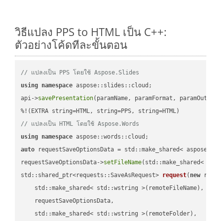
วิธีแปลง PPS to HTML เป็น C++:
ตัวอย่างโค้ดทีละขั้นตอน
// แปลงเป็น PPS โดยใช้ Aspose.Slides
using
namespace
 aspose::slides::cloud;            

api->
savePresentation
(paramName, paramFormat, paramOutPat
// แปลงเป็น HTML โดยใช้ Aspose.Words
using
namespace
auto
 requestSaveOptionsData = std::make_shared< aspose::wo
requestSaveOptionsData->
setFileName
(std::make_shared< std
std::shared_ptr<requests::SaveAsRequest> 
request
(
new
 reque
    std::make_shared< std::wstring >(remoteFileName),

    requestSaveOptionsData,

    std::make_shared< std::wstring >(remoteFolder),
