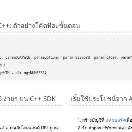
++: ตัวอย่างโค้ดทีละขั้นตอน
      

t, paramOutPath, paramOptions, paramPassword, paramFolder, param
L)

g=HTML, string=NUMBERS)
 ง่ายๆ บน C++ SDK
เริ่มใช้ประโยชน์จาก
สร้างบัญชีที่
แดชบอร์ด
เพื
นต์ ความลับไคลเอนต์ URL ฐาน
รับ Aspose.Words และ A