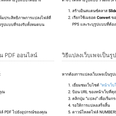
สร้างอินสแตนซ์คลาส
Slid
เรียกใช้เมธอด
Convert
ขอ
ิ่มประสิทธิภาพการแปลงไฟล์ที่
PPS และระบุรูปแบบที่ต้องก
รรูปแบบที่รองรับทั้งหมดบน
็น PDF ออนไลน์
วิธีแปลงเว็บเพจเป็น
:
หากต้องการแปลงเว็บเพจเป็นรูป
เยี่ยมชมเว็บไซต์
“หน้าเว็
คุณ
ป้อน URL ของหน้าเว็บที่ค
คลิกปุ่ม “แปลง” เพื่อเริ่
รอให้การแปลงเสร็จสิ้น
ฟล์ PDF ไปยังอุปกรณ์ของคุณ
ดาวน์โหลดไฟล์ NUMBERS ไ