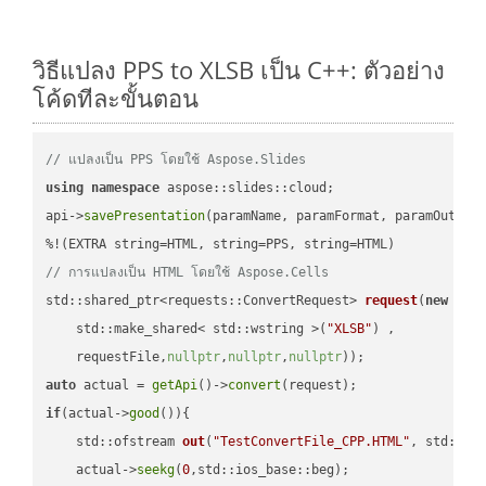
วิธีแปลง PPS to XLSB เป็น C++: ตัวอย่าง
โค้ดทีละขั้นตอน
// แปลงเป็น PPS โดยใช้ Aspose.Slides
using
namespace
 aspose::slides::cloud;            

api->
savePresentation
(paramName, paramFormat, paramOutPat
// การแปลงเป็น HTML โดยใช้ Aspose.Cells
std::shared_ptr<requests::ConvertRequest> 
request
(
new
 requ
    std::make_shared< std::wstring >(
"XLSB"
) ,        

    requestFile,
nullptr
,
nullptr
,
nullptr
))
auto
 actual = 
getApi
()->
convert
if
(actual->
good
()){

std::ofstream 
out
(
"TestConvertFile_CPP.HTML"
, std::is
    actual->
seekg
(
0
,std::ios_base::beg);
