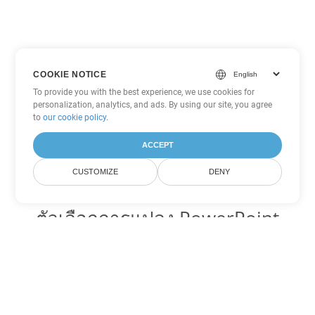
COOKIE NOTICE
To provide you with the best experience, we use cookies for
personalization, analytics, and ads. By using our site, you agree
to
our cookie policy
.
ACCEPT
CUSTOMIZE
DENY
ตัวเลือกการแปลง PowerPoint
อื่นๆ
แปลง PPSM เป็น DOC
DOC:
Microsoft Word Binary Format