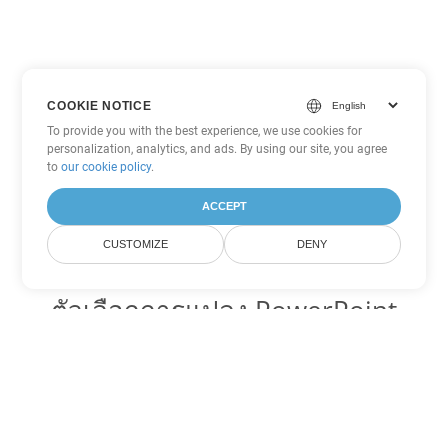
COOKIE NOTICE
To provide you with the best experience, we use cookies for
personalization, analytics, and ads. By using our site, you agree
to
our cookie policy
.
ACCEPT
CUSTOMIZE
DENY
ตัวเลือกการแปลง PowerPoint
อื่นๆ
แปลง PPSM เป็น DOC
DOC:
Microsoft Word Binary Format