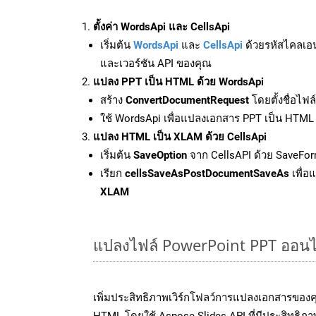
ตั้งค่า WordsApi และ CellsApi
เริ่มต้น
WordsApi
และ
CellsApi
ด้วยรหัสไคลเอ
และเวอร์ชัน API ของคุณ
แปลง PPT เป็น HTML ด้วย WordsApi
สร้าง
ConvertDocumentRequest
โดยตั้งชื่อไฟ
ใช้ WordsApi เพื่อแปลงเอกสาร PPT เป็น HTML
แปลง HTML เป็น XLAM ด้วย CellsApi
เริ่มต้น
SaveOption
จาก CellsAPI ด้วย SaveFo
เรียก
cellsSaveAsPostDocumentSaveAs
เพื่อ
XLAM
แปลงไฟล์ PowerPoint PPT ออนไลน
เพิ่มประสิทธิภาพเวิร์กโฟลว์การแปลงเอกสารของ
HTML โดยใช้ Aspose.Slides API ที่มีประสิทธิภาพ