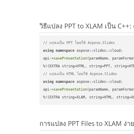
วิธีแปลง PPT to XLAM เป็น C++: 
// แปลงเป็น PPT โดยใช้ Aspose.Slides
using
namespace
 aspose::slides::cloud;      
api->
savePresentation
(paramName, paramForma
// แปลงเป็น HTML โดยใช้ Aspose.Slides
using
namespace
 aspose::slides::cloud;      
api->
savePresentation
(paramName, paramForma
%!(EXTRA string=XLAM, string=HTML, string=X
การแปลง PPT Files to XLAM ง่า