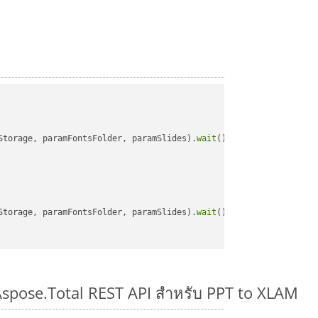
Storage, paramFontsFolder, paramSlides).
wait
();

Storage, paramFontsFolder, paramSlides).
wait
();

 Aspose.Total REST API สำหรับ PPT to XLAM