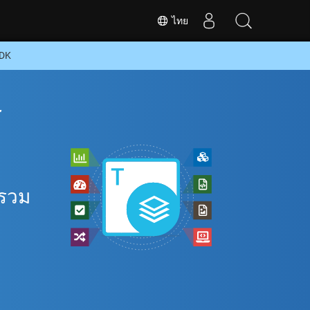
ไทย
SDK
ี
 รวม