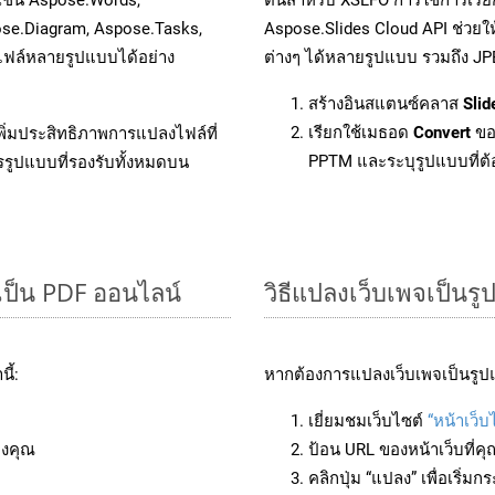
ose.Diagram, Aspose.Tasks,
Aspose.Slides Cloud API ช่วย
ฟล์หลายรูปแบบได้อย่าง
ต่างๆ ได้หลายรูปแบบ รวมถึง JP
สร้างอินสแตนซ์คลาส
Slid
เรียกใช้เมธอด
Convert
ขอ
ิ่มประสิทธิภาพการแปลงไฟล์ที่
PPTM และระบุรูปแบบที่ต้อ
รรูปแบบที่รองรับทั้งหมดบน
เป็น PDF ออนไลน์
วิธีแปลงเว็บเพจเป็นร
ี้:
หากต้องการแปลงเว็บเพจเป็นรูปแ
เยี่ยมชมเว็บไซต์
“หน้าเว็
องคุณ
ป้อน URL ของหน้าเว็บที่ค
คลิกปุ่ม “แปลง” เพื่อเริ่