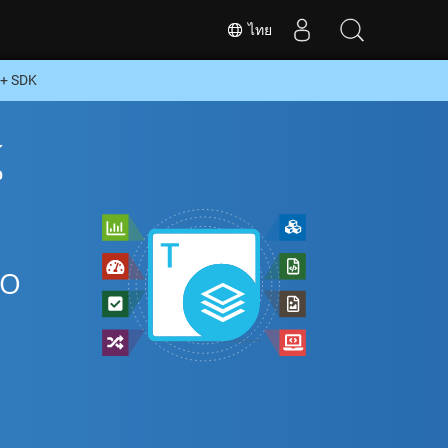
ไทย
++ SDK
์
FO