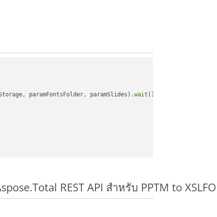
Storage, paramFontsFolder, paramSlides).
wait
();

 Aspose.Total REST API สำหรับ PPTM to XSLFO