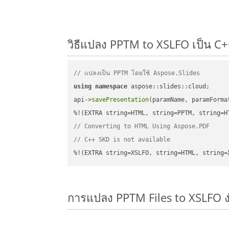
วิธีแปลง PPTM to XSLFO เป็น C++
// แปลงเป็น PPTM โดยใช้ Aspose.Slides
using
namespace
 aspose::slides::cloud;      
api->
savePresentation
(paramName, paramForma
// Converting to HTML Using Aspose.PDF
// C++ SKD is not available
%!(EXTRA string=XSLFO, string=HTML, string=
การแปลง PPTM Files to XSLFO 