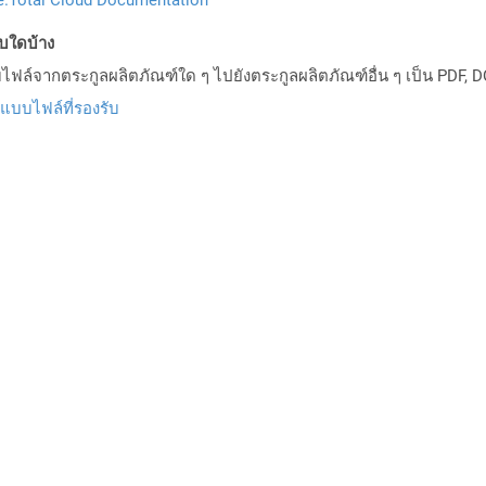
บบใดบ้าง
ล์จากตระกูลผลิตภัณฑ์ใด ๆ ไปยังตระกูลผลิตภัณฑ์อื่น ๆ เป็น PDF, D
ปแบบไฟล์ที่รองรับ