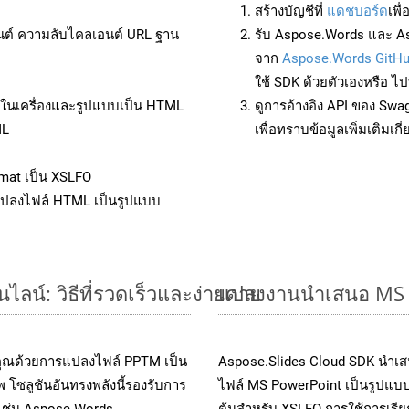
สร้างบัญชีที่
แดชบอร์ด
เพื
นต์ ความลับไคลเอนต์ URL ฐาน
รับ Aspose.Words และ A
จาก
Aspose.Words GitH
ใช้ SDK ด้วยตัวเองหรือ ไปท
ล์ในเครื่องและรูปแบบเป็น HTML
ดูการอ้างอิง API ของ Swa
ML
เพื่อทราบข้อมูลเพิ่มเติมเกี
mat เป็น XSLFO
แปลงไฟล์ HTML เป็นรูปแบบ
น์: วิธีที่รวดเร็วและง่ายดาย
แปลงงานนำเสนอ MS P
คุณด้วยการแปลงไฟล์ PPTM เป็น
Aspose.Slides Cloud SDK นำเส
 โซลูชันอันทรงพลังนี้รองรับการ
ไฟล์ MS PowerPoint เป็นรูปแบบ
 เช่น Aspose.Words,
ต้นสำหรับ XSLFO การใช้การเรี