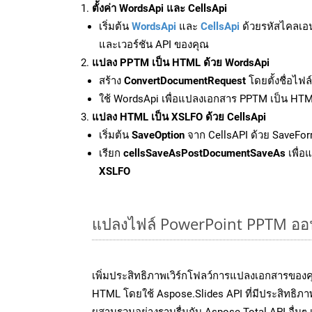
ตั้งค่า WordsApi และ CellsApi
เริ่มต้น
WordsApi
และ
CellsApi
ด้วยรหัสไคลเอ
และเวอร์ชัน API ของคุณ
แปลง PPTM เป็น HTML ด้วย WordsApi
สร้าง
ConvertDocumentRequest
โดยตั้งชื่อไฟ
ใช้ WordsApi เพื่อแปลงเอกสาร PPTM เป็น HT
แปลง HTML เป็น XSLFO ด้วย CellsApi
เริ่มต้น
SaveOption
จาก CellsAPI ด้วย SaveFor
เรียก
cellsSaveAsPostDocumentSaveAs
เพื่อ
XSLFO
แปลงไฟล์ PowerPoint PPTM ออนไล
เพิ่มประสิทธิภาพเวิร์กโฟลว์การแปลงเอกสารของ
HTML โดยใช้ Aspose.Slides API ที่มีประสิทธิภาพ
ผสานรวมอย่างราบรื่นกับ Aspose.Total API อื่นๆ