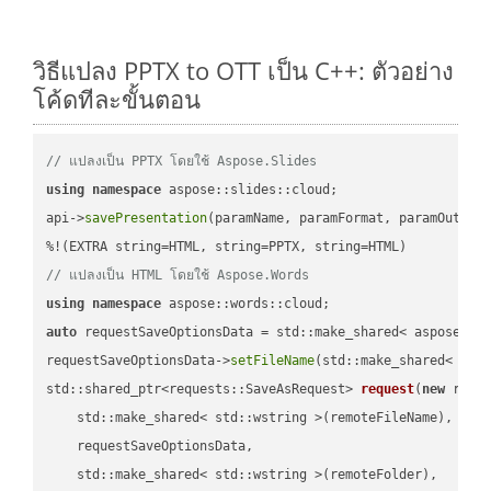
วิธีแปลง PPTX to OTT เป็น C++: ตัวอย่าง
โค้ดทีละขั้นตอน
// แปลงเป็น PPTX โดยใช้ Aspose.Slides
using
namespace
 aspose::slides::cloud;            

api->
savePresentation
(paramName, paramFormat, paramOutPat
// แปลงเป็น HTML โดยใช้ Aspose.Words
using
namespace
auto
 requestSaveOptionsData = std::make_shared< aspose::wo
requestSaveOptionsData->
setFileName
(std::make_shared< std
std::shared_ptr<requests::SaveAsRequest> 
request
(
new
 reque
    std::make_shared< std::wstring >(remoteFileName),

    requestSaveOptionsData,

    std::make_shared< std::wstring >(remoteFolder),
