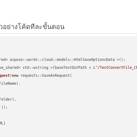
ัวอย่างโค้ดทีละขั้นตอน
red< aspose::words::cloud::models::HtmlSaveOptionsData >();

ke_shared< std::wstring >(baseTestOutPath + 
L"/TestConvertFile_C
quest
(
new
 requests::SaveAsRequest(

ileName),

older),

 ))