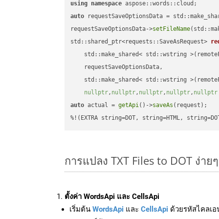
using
namespace
auto
 requestSaveOptionsData = std::make_sha
requestSaveOptionsData->
setFileName
(std::ma
std::shared_ptr<requests::SaveAsRequest> 
re
    std::make_shared< std::wstring >(remoteF
    requestSaveOptionsData,

    std::make_shared< std::wstring >(remoteF
nullptr
,
nullptr
,
nullptr
,
nullptr
,
nullptr
auto
 actual = 
getApi
()->
saveAs
(request);

%!(EXTRA string=DOT, string=HTML, string=DO
การแปลง TXT Files to DOT ง่าย
ตั้งค่า WordsApi และ CellsApi
เริ่มต้น
WordsApi
และ
CellsApi
ด้วยรหัสไคลเอ