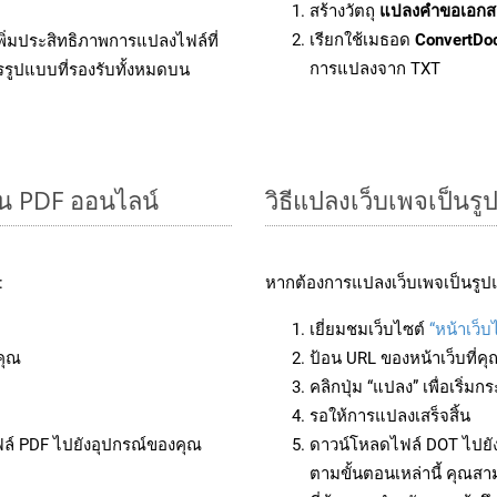
สร้างวัตถุ
แปลงคำขอเอกส
เรียกใช้เมธอด
ConvertDo
ิ่มประสิทธิภาพการแปลงไฟล์ที่
การแปลงจาก TXT
รรูปแบบที่รองรับทั้งหมดบน
็น PDF ออนไลน์
วิธีแปลงเว็บเพจเป็นร
:
หากต้องการแปลงเว็บเพจเป็นรูปแ
เยี่ยมชมเว็บไซต์
“หน้าเว็บ
คุณ
ป้อน URL ของหน้าเว็บที่ค
คลิกปุ่ม “แปลง” เพื่อเริ่
รอให้การแปลงเสร็จสิ้น
ฟล์ PDF ไปยังอุปกรณ์ของคุณ
ดาวน์โหลดไฟล์ DOT ไปยัง
ตามขั้นตอนเหล่านี้ คุณ