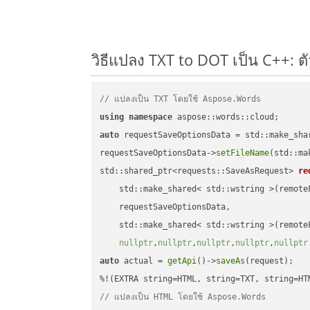
วิธีแปลง TXT to DOT เป็น C++: ต
// แปลงเป็น TXT โดยใช้ Aspose.Words
using
namespace
auto
 requestSaveOptionsData = std::make_sha
requestSaveOptionsData->
setFileName
(std::ma
std::shared_ptr<requests::SaveAsRequest> 
re
    std::make_shared< std::wstring >(remoteF
    requestSaveOptionsData,

    std::make_shared< std::wstring >(remoteF
nullptr
,
nullptr
,
nullptr
,
nullptr
,
nullptr
auto
 actual = 
getApi
()->
saveAs
(request);

// แปลงเป็น HTML โดยใช้ Aspose.Words