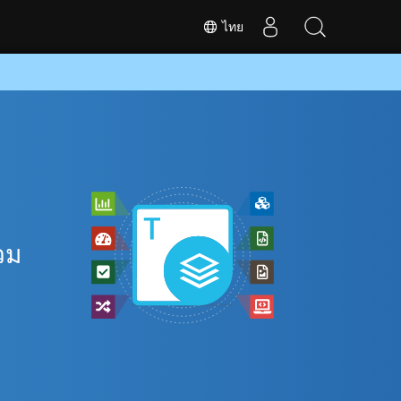
ไทย
วม