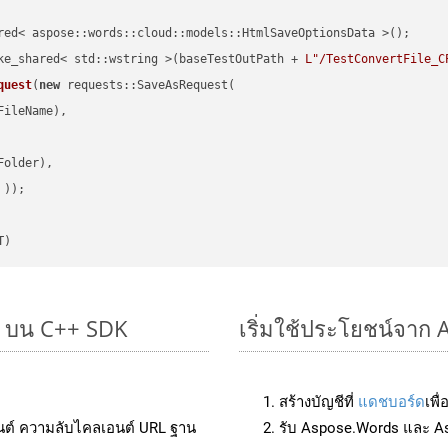
red< aspose::words::cloud::models::HtmlSaveOptionsData >();

ke_shared< std::wstring >(baseTestOutPath + 
L"/TestConvertFile_C
quest
(
new
 requests::SaveAsRequest(

ileName),

older),

 ))
T)
ๆ บน C++ SDK
เริ่มใช้ประโยชน์จาก 
สร้างบัญชีที่
แดชบอร์ด
เพื
นต์ ความลับไคลเอนต์ URL ฐาน
รับ Aspose.Words และ A