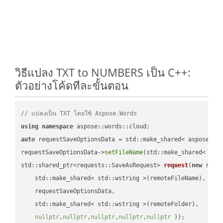
วิธีแปลง TXT to NUMBERS เป็น C++:
ตัวอย่างโค้ดทีละขั้นตอน
// แปลงเป็น TXT โดยใช้ Aspose.Words
using
namespace
auto
 requestSaveOptionsData = std::make_shared< aspose::wo
requestSaveOptionsData->
setFileName
(std::make_shared< std
std::shared_ptr<requests::SaveAsRequest> 
request
(
new
 reque
    std::make_shared< std::wstring >(remoteFileName),

    requestSaveOptionsData,

    std::make_shared< std::wstring >(remoteFolder),

nullptr
,
nullptr
,
nullptr
,
nullptr
,
nullptr
 ))