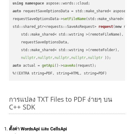
using
namespace
auto
 requestSaveOptionsData = std::make_shared< aspose::wo
requestSaveOptionsData->
setFileName
(std::make_shared< std
std::shared_ptr<requests::SaveAsRequest> 
request
(
new
 reque
    std::make_shared< std::wstring >(remoteFileName),

    requestSaveOptionsData,

    std::make_shared< std::wstring >(remoteFolder),

nullptr
,
nullptr
,
nullptr
,
nullptr
,
nullptr
 ))
auto
 actual = 
getApi
()->
saveAs
(request);

%!(EXTRA string=PDF, string=HTML, string=PDF)
การแปลง TXT Files to PDF ง่ายๆ บน
C++ SDK
ตั้งค่า WordsApi และ CellsApi