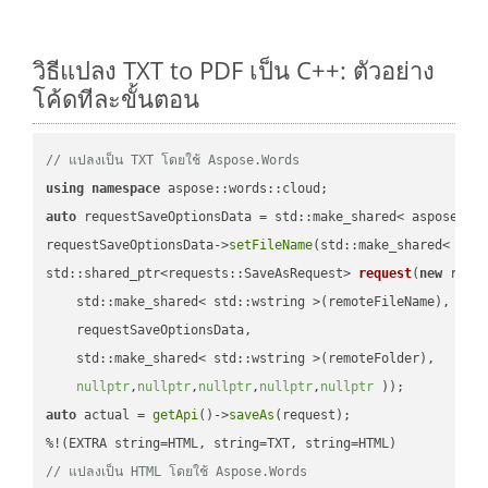
วิธีแปลง TXT to PDF เป็น C++: ตัวอย่าง
โค้ดทีละขั้นตอน
// แปลงเป็น TXT โดยใช้ Aspose.Words
using
namespace
auto
 requestSaveOptionsData = std::make_shared< aspose::wo
requestSaveOptionsData->
setFileName
(std::make_shared< std
std::shared_ptr<requests::SaveAsRequest> 
request
(
new
 reque
    std::make_shared< std::wstring >(remoteFileName),

    requestSaveOptionsData,

    std::make_shared< std::wstring >(remoteFolder),

nullptr
,
nullptr
,
nullptr
,
nullptr
,
nullptr
 ))
auto
 actual = 
getApi
()->
saveAs
(request);

// แปลงเป็น HTML โดยใช้ Aspose.Words