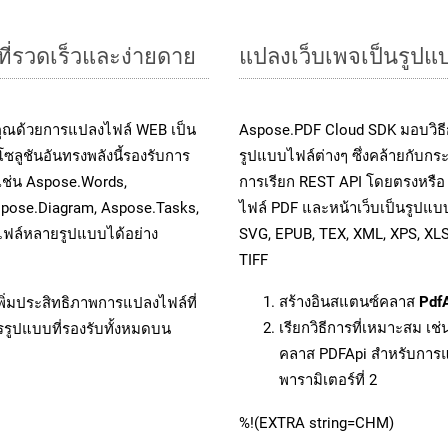
ที่รวดเร็วและง่ายดาย
แปลงเว็บเพจเป็นรูป
คุณด้วยการแปลงไฟล์ WEB เป็น
Aspose.PDF Cloud SDK มอบวิธี
ซลูชันอันทรงพลังนี้รองรับการ
รูปแบบไฟล์ต่างๆ ซึ่งคล้ายกับก
 เช่น Aspose.Words,
การเรียก REST API โดยตรงหรื
spose.Diagram, Aspose.Tasks,
ไฟล์ PDF และหน้าเว็บเป็นรูปแบ
ฟล์หลายรูปแบบได้อย่าง
SVG, EPUB, TEX, XML, XPS, XL
TIFF
สร้างอินสแตนซ์คลาส
Pdf
ิ่มประสิทธิภาพการแปลงไฟล์ที่
เรียกวิธีการที่เหมาะสม เช
รรูปแบบที่รองรับทั้งหมดบน
คลาส PDFApi สำหรับการแ
พารามิเตอร์ที่ 2
%!(EXTRA string=CHM)