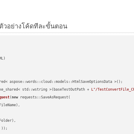
ตัวอย่างโค้ดทีละขั้นตอน
red< aspose::words::cloud::models::HtmlSaveOptionsData >();

ke_shared< std::wstring >(baseTestOutPath + 
L"/TestConvertFile_C
quest
(
new
 requests::SaveAsRequest(

ileName),

older),

 ))