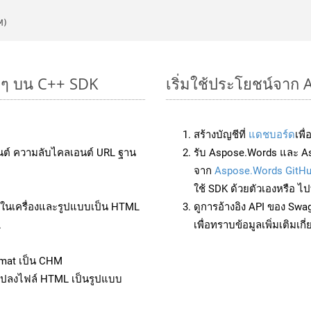
M)
ยๆ บน C++ SDK
เริ่มใช้ประโยชน์จาก
สร้างบัญชีที่
แดชบอร์ด
เพื
นต์ ความลับไคลเอนต์ URL ฐาน
รับ Aspose.Words และ A
จาก
Aspose.Words GitH
ใช้ SDK ด้วยตัวเองหรือ ไปท
ล์ในเครื่องและรูปแบบเป็น HTML
ดูการอ้างอิง API ของ Swa
L
เพื่อทราบข้อมูลเพิ่มเติมเกี
rmat เป็น CHM
แปลงไฟล์ HTML เป็นรูปแบบ