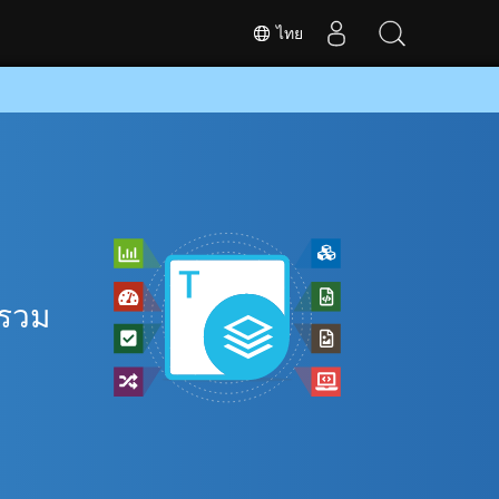
ไทย
ี
 รวม