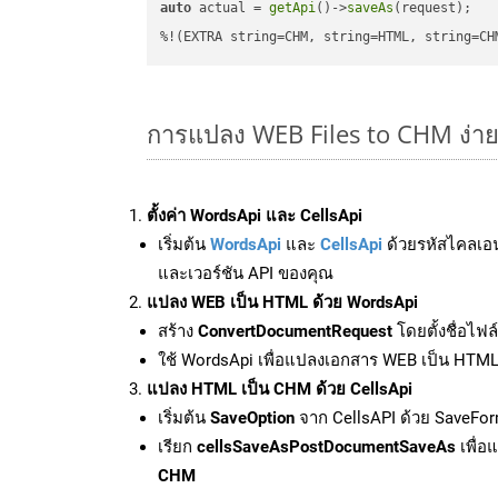
auto
 actual = 
getApi
()->
saveAs
(request);

%!(EXTRA string=CHM, string=HTML, string=CH
การแปลง WEB Files to CHM ง่า
ตั้งค่า WordsApi และ CellsApi
เริ่มต้น
WordsApi
และ
CellsApi
ด้วยรหัสไคลเอ
และเวอร์ชัน API ของคุณ
แปลง WEB เป็น HTML ด้วย WordsApi
สร้าง
ConvertDocumentRequest
โดยตั้งชื่อไฟ
ใช้ WordsApi เพื่อแปลงเอกสาร WEB เป็น HTM
แปลง HTML เป็น CHM ด้วย CellsApi
เริ่มต้น
SaveOption
จาก CellsAPI ด้วย SaveFo
เรียก
cellsSaveAsPostDocumentSaveAs
เพื่อ
CHM