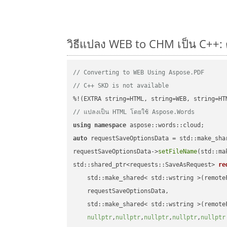
วิธีแปลง WEB to CHM เป็น C++: 
// Converting to WEB Using Aspose.PDF
// C++ SKD is not available
// แปลงเป็น HTML โดยใช้ Aspose.Words
using
namespace
auto
 requestSaveOptionsData = std::make_sha
requestSaveOptionsData->
setFileName
(std::ma
std::shared_ptr<requests::SaveAsRequest> 
re
    std::make_shared< std::wstring >(remoteF
    requestSaveOptionsData,

    std::make_shared< std::wstring >(remoteF
nullptr
,
nullptr
,
nullptr
,
nullptr
,
nullptr