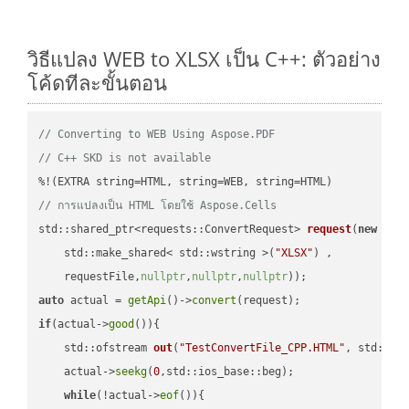
วิธีแปลง WEB to XLSX เป็น C++: ตัวอย่าง
โค้ดทีละขั้นตอน
// Converting to WEB Using Aspose.PDF
// C++ SKD is not available
// การแปลงเป็น HTML โดยใช้ Aspose.Cells
std::shared_ptr<requests::ConvertRequest> 
request
(
new
 requ
    std::make_shared< std::wstring >(
"XLSX"
) ,        

    requestFile,
nullptr
,
nullptr
,
nullptr
))
auto
 actual = 
getApi
()->
convert
if
(actual->
good
()){

std::ofstream 
out
(
"TestConvertFile_CPP.HTML"
, std::is
    actual->
seekg
(
0
,std::ios_base::beg);

while
(!actual->
eof
()){
