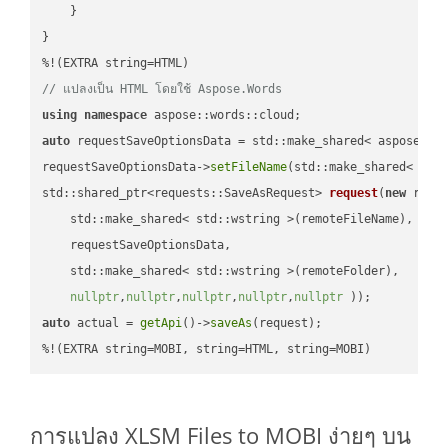
    }

}

// แปลงเป็น HTML โดยใช้ Aspose.Words
using
namespace
auto
 requestSaveOptionsData = std::make_shared< aspose::wo
requestSaveOptionsData->
setFileName
(std::make_shared< std
std::shared_ptr<requests::SaveAsRequest> 
request
(
new
 reque
    std::make_shared< std::wstring >(remoteFileName),

    requestSaveOptionsData,

    std::make_shared< std::wstring >(remoteFolder),

nullptr
,
nullptr
,
nullptr
,
nullptr
,
nullptr
 ))
auto
 actual = 
getApi
()->
saveAs
(request);

%!(EXTRA string=MOBI, string=HTML, string=MOBI)
การแปลง XLSM Files to MOBI ง่ายๆ บน