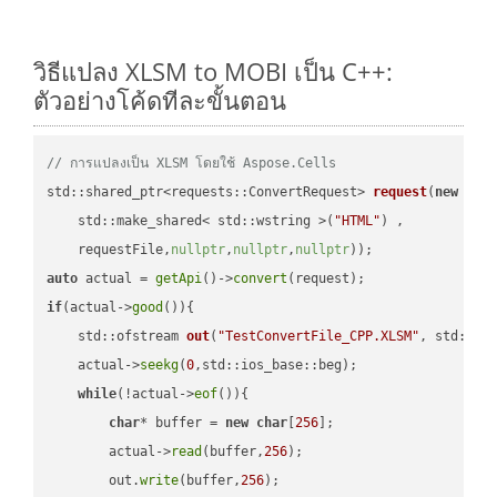
วิธีแปลง XLSM to MOBI เป็น C++:
ตัวอย่างโค้ดทีละขั้นตอน
// การแปลงเป็น XLSM โดยใช้ Aspose.Cells
std::shared_ptr<requests::ConvertRequest> 
request
(
new
 requ
    std::make_shared< std::wstring >(
"HTML"
) ,        

    requestFile,
nullptr
,
nullptr
,
nullptr
))
auto
 actual = 
getApi
()->
convert
if
(actual->
good
()){

std::ofstream 
out
(
"TestConvertFile_CPP.XLSM"
, std::is
    actual->
seekg
(
0
,std::ios_base::beg);

while
(!actual->
eof
()){

char
* buffer = 
new
char
[
256
];

        actual->
read
(buffer,
256
);

        out.
write
(buffer,
256
);
