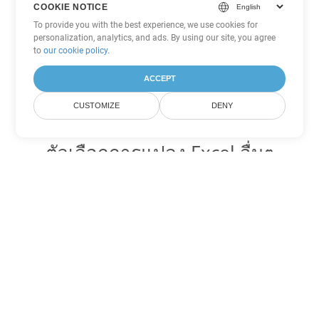
COOKIE NOTICE
To provide you with the best experience, we use cookies for
personalization, analytics, and ads. By using our site, you agree
to
our cookie policy
.
ACCEPT
CUSTOMIZE
DENY
ตัวเลือกการแปลง Excel อื่นๆ
แปลง XLSM เป็น DOC
DOC:
Microsoft Word Binary Format
แปลง XLSM เป็น DOT
DOT:
Microsoft Word Template Files
แปลง XLSM เป็น DOCX