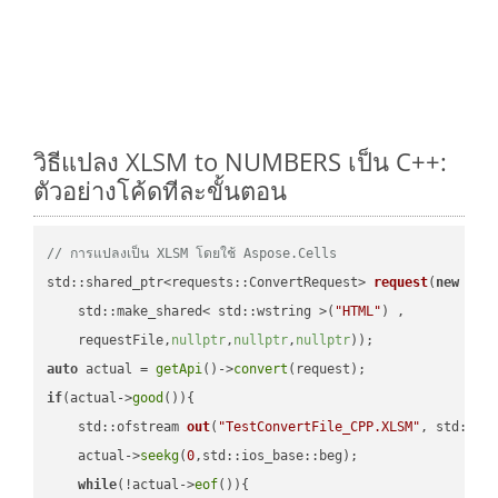
วิธีแปลง XLSM to NUMBERS เป็น C++:
ตัวอย่างโค้ดทีละขั้นตอน
// การแปลงเป็น XLSM โดยใช้ Aspose.Cells
std::shared_ptr<requests::ConvertRequest> 
request
(
new
 requ
    std::make_shared< std::wstring >(
"HTML"
) ,        

    requestFile,
nullptr
,
nullptr
,
nullptr
))
auto
 actual = 
getApi
()->
convert
if
(actual->
good
()){

std::ofstream 
out
(
"TestConvertFile_CPP.XLSM"
, std::is
    actual->
seekg
(
0
,std::ios_base::beg);

while
(!actual->
eof
()){
